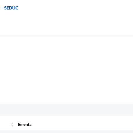
o – SEDUC
Ementa
Ementa