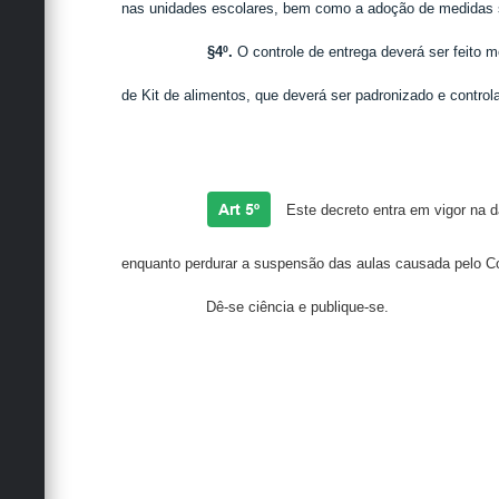
nas unidades escolares, bem como a adoção de medidas s
§4º.
O controle de entrega deverá ser feito 
de Kit de alimentos, que deverá ser padronizado e control
Art 5º
Este decreto entra em vigor na d
enquanto perdurar a suspensão das aulas causada pelo C
Dê-se ciência e publique-se.