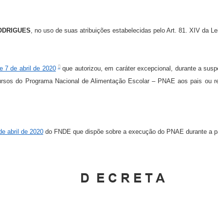
ODRIGUES
, no uso de suas atribuições estabelecidas pelo Art. 81. XIV da Le
e 7 de abril de 2020
que autorizou, em caráter excepcional, durante a susp
cursos do Programa Nacional de Alimentação Escolar – PNAE aos pais ou r
e abril de 2020
do FNDE que dispõe sobre a execução do PNAE durante a p
D
E C R E T A