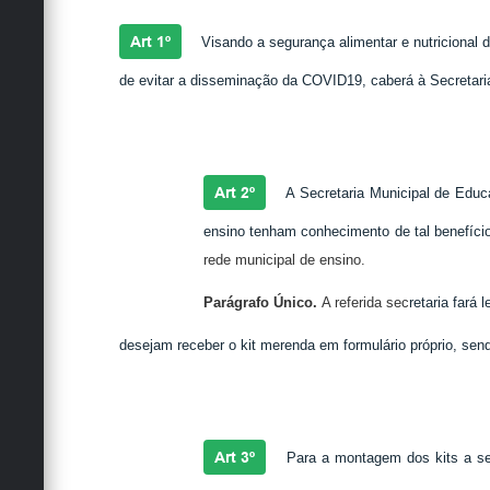
Art 1º
Visando a segurança alimentar e nutricional
de evitar a disseminação da COVID19, caberá à Secretari
Art 2º
A Secretaria Municipal de Educ
ensino tenham conhecimento de tal benefíci
rede municipal de ensino.
Parágrafo Único.
A referida sec
retaria fará
desejam receber o kit merenda em formulário próprio, send
Art 3º
Para a montagem dos kits a sere