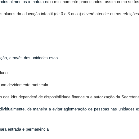
zados alimentos in natura e
/ou minimamente processados, assim como se foss
s alunos da educação infantil (de 0 a 3 anos) deverá atender outras refeições
ção, através das unidades esco-
lunos.
aluno devidamente matricula-
ção dos kits dependerá de disponibilidade financeira e autorização da Secreta
individualmente, de maneira a evitar aglomeração de pessoas nas unidade
para entrada e permanência