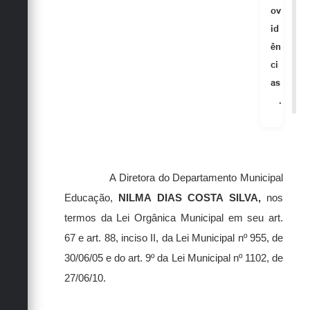
ov
id
ên
ci
as
.
A
Diretora do Departamento Municipal
Educação,
NILMA DIAS COSTA SILVA
,
nos
termos da Lei Orgânica Municipal em seu art.
67 e art. 88, inciso II, da Lei Municipal nº 955, de
30/06/05 e do art. 9º da Lei Municipal nº 1102, de
27/06/10.
RESOLVE