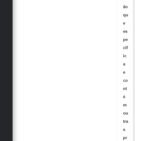
ão
qu
e
es
pe
cif
ic
a
e
co
nt
é
m
ou
tra
s
pr