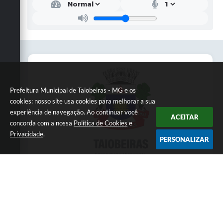
Prefeitura Municipal de Taiobeiras - MG e os
cookies: nosso site usa cookies para melhorar a sua
experiência de navegação. Ao continuar você
ACEITAR
concorda com a nossa
Política de Cookies
e
Privacidade
.
PERSONALIZAR
Telefone: 3838451414
Endereço: Praça da Matriz,145 | CEP: 39550-
000
Atendimento presencial das 07:00 às 11:00 e