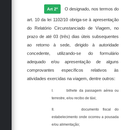
Art 2º
O designado, nos termos do
art. 10 da lei 1102/10 obriga-se à apresentação
do Relatório Circunstanciado de Viagem, no
prazo de até 03 (três) dias úteis subsequentes
ao retorno à sede, dirigido à autoridade
concedente, utilizando-se do formulário
adequado e/ou apresentação de alguns
comprovantes específicos relativos às
atividades exercidas na viagem, dentre outros:
I.
bilhete da passagem aérea ou
terrestre, e/ou recibo de táxi;
II.
documento fiscal do
estabelecimento onde ocorreu a pousada
e/ou alimentação;