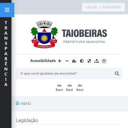
LOGIN / CADASTRO
T
R
A
N
S
P
A
R
Acessibilidade
Ê
N
C
I
A
MENU
Principal
Legislação
TRANSPARÊNCIA