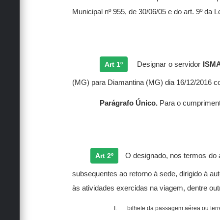
Municipal nº 955, de 30/06/05 e do art. 9º da L
Art 1º
Designar
o servidor
ISM
(MG) para Diamantina (MG) dia 16/12/2016 com
Parágrafo Único.
Para o cumprimento
Art 2º
O designado, nos termos do ar
subsequentes ao retorno à sede, dirigido à a
às atividades exercidas na viagem, dentre out
I.
bilhete da passagem aérea ou terres