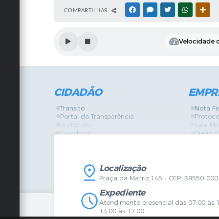
COMPARTILHAR
FACEBOOK
MESSENGER
TWITTER
WHATSAPP
OUT
Velocidade d
CIDADÃO
EMPR
Transito
Nota Fi
Portal da Transparência
Protoco
Protocolo
Sala Mi
Ouvidoria
Diário O
Vigilância Sanitária
Certidõ
SIC
IPTU
IPTU
Licença
Legislação
Licitaç
Localização
Diário Oficial
Serviço
Praça da Matriz,145 - CEP: 39550-000
Mapa do Site
Vigilânc
Certidões
SIC
Expediente
Agenda de Eventos
Atendimento presencial das 07:00 às 
Concursos
13:00 às 17:00
Carta de Serviços