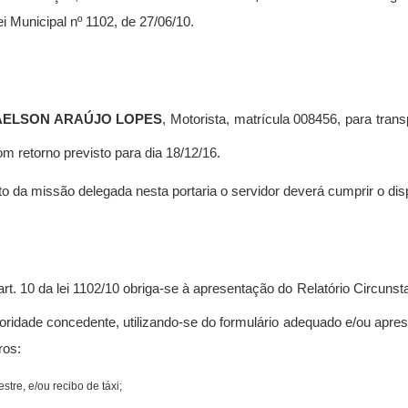
ei Municipal nº 1102, de 27/06/10.
RESOLVE
AELSON ARAÚJO LOPES
, Motorista, matrícula 008456, para tr
 retorno previsto para dia 18/12/16
.
 da missão delegada nesta portaria o servidor deverá cumprir o disp
t. 10 da lei 1102/10 obriga-se à apresentação do Relatório Circunsta
utoridade concedente, utilizando-se do formulário adequado e/ou apr
ros:
tre, e/ou recibo de táxi;