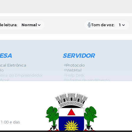
RAS MÍDIAS
e leitura:
Tom de voz:
ESA
SERVIDOR
scal Eletrônica
Protocolo
lo
WebMail
neira do Empreendedor
Help Desk
ficial
Informe de rendimento
es
Contracheque
Formulários
 de Localização
GPI
ões
Diário Oficial
s Online
Fale com RH
ia Sanitária
SGDI - Sistema de Gerência de De
Concurso Público e Processo Seleti
Portal da Atenção Primaria
11:00 e das