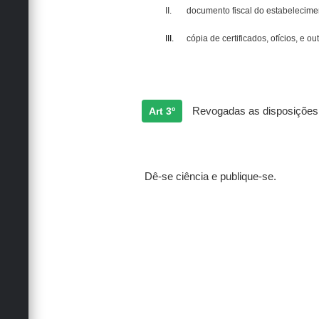
II.
documento fiscal do estabelecime
III.
cópia de certificados, ofícios, e ou
Art 3º
Revogadas as disposições e
Dê-se ciência e publique-se.