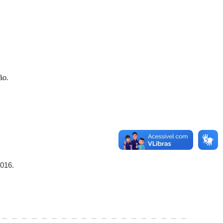
ão.
2016.