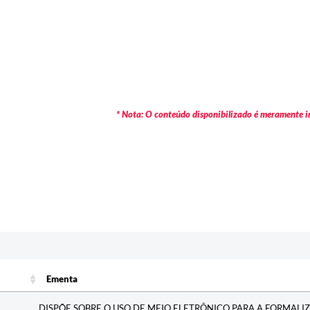
* Nota: O conteúdo disponibilizado é meramente in
Ementa
Ementa
DISPÕE SOBRE O USO DE MEIO ELETRÔNICO PARA A FORMALI