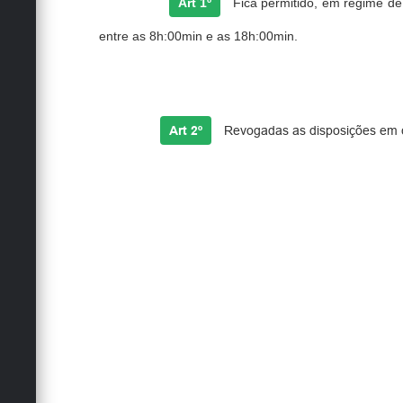
Art 1º
Fica permitido, em regime de
entre as 8h:00min e as 18h:00min.
Art 2º
Revogadas as disposições em co