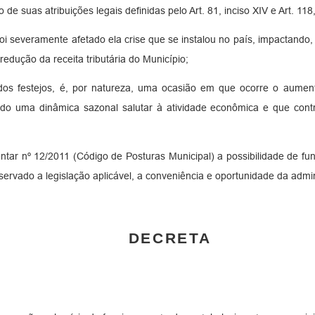
 de suas atribuições legais definidas pelo Art. 81, inciso XIV e Art. 11
 foi severamente afetado ela crise que se instalou no país, impacta
edução da receita tributária do Município;
 dos festejos, é, por natureza, uma ocasião em que ocorre o aumen
ando uma dinâmica sazonal salutar à atividade econômica e que con
tar nº 12/2011 (Código de Posturas Municipal) a possibilidade de f
servado a legislação aplicável, a conveniência e oportunidade da admi
DECRETA