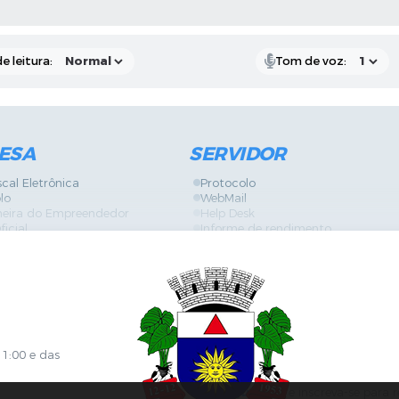
RAS MÍDIAS
e leitura:
Tom de voz:
ESA
SERVIDOR
scal Eletrônica
Protocolo
lo
WebMail
neira do Empreendedor
Help Desk
ficial
Informe de rendimento
es
Contracheque
Formulários
 de Localização
GPI
ões
Diário Oficial
s Online
Fale com RH
ia Sanitária
SGDI - Sistema de Gerência de De
Concurso Público e Processo Seleti
Portal da Atenção Primaria
11:00 e das
Clique aqui
e inscreva-se para 