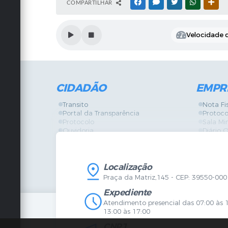
COMPARTILHAR
FACEBOOK
MESSENGER
TWITTER
WHATSAPP
OUT
Velocidade d
CIDADÃO
EMPR
Transito
Nota Fi
Portal da Transparência
Protoco
Protocolo
Sala Mi
Ouvidoria
Diário O
Vigilância Sanitária
Certidõ
SIC
IPTU
IPTU
Licença
Legislação
Licitaç
Localização
Diário Oficial
Serviço
Praça da Matriz,145 - CEP: 39550-000
Mapa do Site
Vigilânc
Certidões
SIC
Expediente
Agenda de Eventos
Atendimento presencial das 07:00 às 
Concursos
13:00 às 17:00
Carta de Serviços
CNPJ
Telefones Úteis