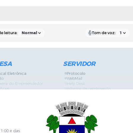
RAS MÍDIAS
e leitura:
Tom de voz:
ESA
SERVIDOR
scal Eletrônica
Protocolo
lo
WebMail
neira do Empreendedor
Help Desk
ficial
Informe de rendimento
es
Contracheque
Formulários
 de Localização
GPI
ões
Diário Oficial
s Online
Fale com RH
ia Sanitária
SGDI - Sistema de Gerência de De
Concurso Público e Processo Seleti
Portal da Atenção Primaria
11:00 e das