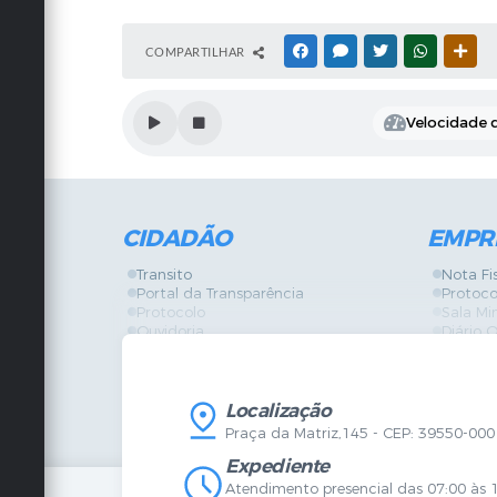
COMPARTILHAR
FACEBOOK
MESSENGER
TWITTER
WHATSAPP
OUT
Velocidade d
CIDADÃO
EMPR
Transito
Nota Fi
Portal da Transparência
Protoco
Protocolo
Sala Mi
Ouvidoria
Diário O
Vigilância Sanitária
Certidõ
SIC
IPTU
IPTU
Licença
Legislação
Licitaç
Localização
Diário Oficial
Serviço
Praça da Matriz,145 - CEP: 39550-000
Mapa do Site
Vigilânc
Certidões
SIC
Expediente
Agenda de Eventos
Atendimento presencial das 07:00 às 