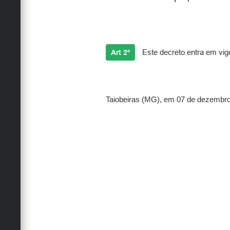
Art 2º
Este decreto entra em vig
Taiobeiras (MG), em 07 de dezembro