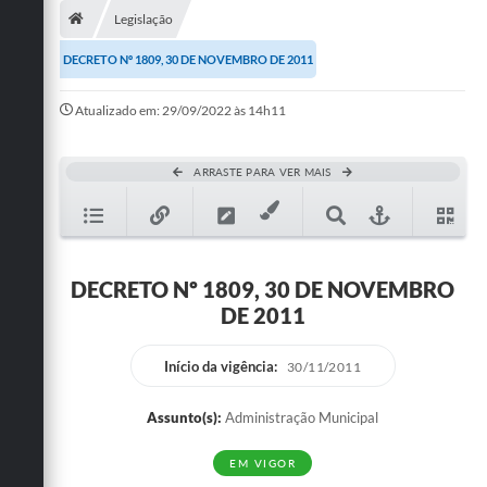
Legislação
Publicações
DECRETO Nº 1809, 30 DE NOVEMBRO DE 2011
A Prefeitura
Atualizado em: 29/09/2022 às 14h11
A Nossa Cidade
Mapa do Site
ARRASTE PARA VER MAIS
Ouvidoria
SIC
DECRETO Nº 1809, 30 DE NOVEMBRO
Legislação
DE 2011
Notícias
Início da vigência:
30/11/2011
Formulários
Assunto(s):
Administração Municipal
Conselho Tutelar.
EM VIGOR
Carta de Serviços