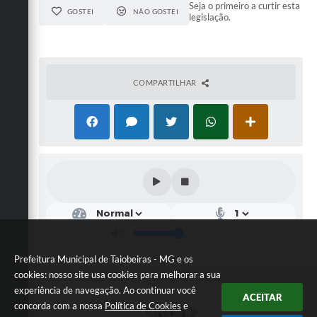
Seja o primeiro a curtir esta
GOSTEI
NÃO GOSTEI
legislação.
COMPARTILHAR
Prefeitura Municipal de Taiobeiras - MG e os
cookies: nosso site usa cookies para melhorar a sua
experiência de navegação. Ao continuar você
ACEITAR
concorda com a nossa
Política de Cookies
e