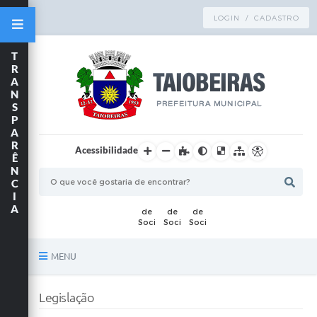
LOGIN / CADASTRO
T
R
A
N
S
P
A
R
Acessibilidade
Ê
N
C
I
A
MENU
Principal
Legislação
TRANSPARÊNCIA