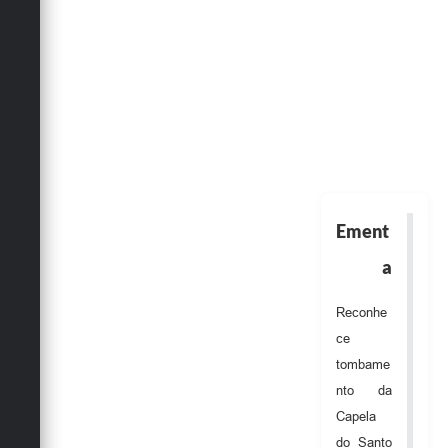
Obras
Emprega
Agenda
Galeria de Fotos
Galeria de Vídeos
Serviços Online
Ement
Enquete
a
Links
Reconhe
Telefones Úteis
ce
tombame
Contato
nto da
Sala M. do Empreendedor
Capela
do Santo