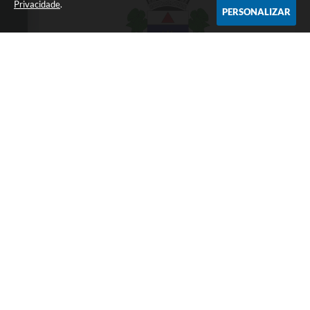
Privacidade
.
PERSONALIZAR
Telefone: 3838451414
Endereço: Praça da Matriz,145 | CEP: 39550-
000
Atendimento presencial das 07:00 às 11:00 e
das 13:00 às 17:00
CNPJ: 18.017.384/0001-10
Prefeitura Municipal de Taiobeiras - MG
Versão do Sistema:
3.5.3 - 19/06/2026