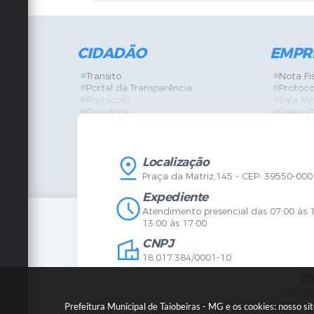
CIDADÃO
EMPR
Transito
Nota Fi
Portal da Transparência
Protoco
Protocolo
Sala Mi
Ouvidoria
Diário O
Vigilância Sanitária
Certidõ
SIC
IPTU
IPTU
Licença
Legislação
Licitaç
Localização
Diário Oficial
Serviço
Praça da Matriz,145 - CEP: 39550-000
Mapa do Site
Vigilânc
Certidões
SIC
Expediente
Agenda de Eventos
Atendimento presencial das 07:00 às 
Concursos
13:00 às 17:00
Carta de Serviços
CNPJ
Telefones Úteis
Contato
18.017.384/0001-10
Newsletter
Co
3838
gabinete@taiobeiras.mg
Prefeitura Municipal de Taiobeiras - MG e os cookies: nosso s