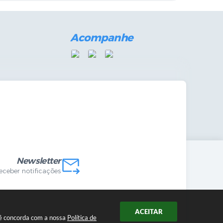
Acompanhe
mandas Internas
vo
Newsletter
receber notificações
ACEITAR
ocê concorda com a nossa
Política de