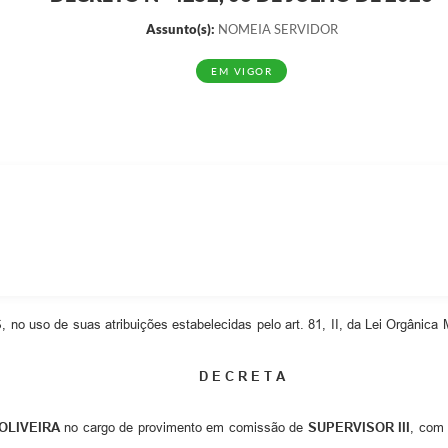
Assunto(s):
NOMEIA SERVIDOR
EM VIGOR
S
, no uso de suas atribuições estabelecidas pelo art. 81, II, da Lei Orgânica
D E C R E T A
OLIVEIRA
no cargo de provimento em comissão de
SUPERVISOR III
, com 