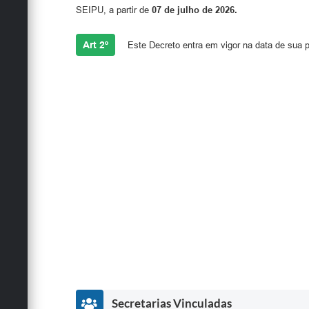
SEIPU, a partir de
07 de julho de 2026
.
Art 2º
Este Decreto entra em vigor na data de sua p
Secretarias Vinculadas