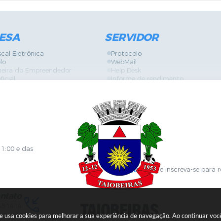
ESA
SERVIDOR
scal Eletrônica
Protocolo
lo
WebMail
neira do Empreendedor
Help Desk
ficial
Informe de rendimento
es
Contracheque
Formulários
 de Localização
GPI
ões
Diário Oficial
s Online
Fale com RH
ia Sanitária
SGDI - Sistema de Gerência de De
Concurso Público e Processo Seleti
Portal da Atenção Primaria
11:00 e das
Clique aqui
e inscreva-se para 
ntato
451414
.gov.br
ite usa cookies para melhorar a sua experiência de navegação. Ao continuar v