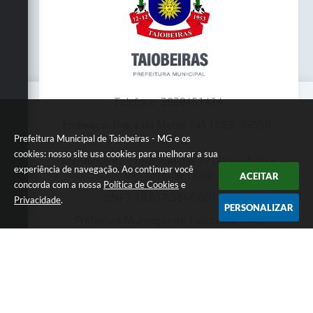
Telefone: 3838451414
Endereço: Praça da Matriz,145 | CEP: 39550-
000
Prefeitura Municipal de Taiobeiras - MG e os
cookies: nosso site usa cookies para melhorar a sua
Atendimento presencial das 07:00 às 11:00 e
experiência de navegação. Ao continuar você
das 13:00 às 17:00
ACEITAR
concorda com a nossa
Política de Cookies
e
CNPJ: 18.017.384/0001-10
Privacidade
.
PERSONALIZAR
Prefeitura Municipal de Taiobeiras - MG
Versão do Sistema:
3.5.3 - 19/06/2026
Portal atualizado em:
07/08/2026 12:00
Dados Abertos