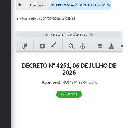
Legislação
DECRETO Nº 4251, 06 DE JULHO DE 2026
Publicações
Atualizado em: 07/07/2026 às 08h18
A Prefeitura
A Nossa Cidade
ARRASTE PARA VER MAIS
Mapa do Site
Ouvidoria
DECRETO Nº 4251, 06 DE JULHO DE
SIC
2026
Legislação
Assunto(s):
NOMEIA SERVIDOR
Notícias
EM VIGOR
Formulários
Conselho Tutelar.
Carta de Serviços