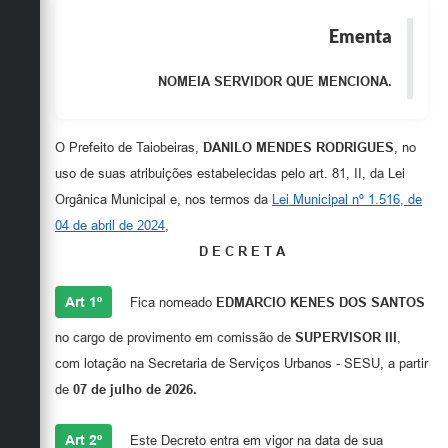
Obras
Ementa
Emprega
NOMEIA SERVIDOR QUE MENCIONA.
Agenda
Galeria de Fotos
O Prefeito de Taiobeiras,
DANILO MENDES RODRIGUES
, no
uso de suas atribuições estabelecidas pelo art. 81, II, da Lei
Galeria de Vídeos
Orgânica Municipal e, nos termos da
Lei Municipal nº 1.516, de
Serviços Online
04 de abril de 2024
,
D E C R E T A
Enquete
Links
Art 1º
Fica nomeado
EDMARCIO KENES DOS SANTOS
Telefones Úteis
no cargo de provimento em comissão de
SUPERVISOR III
,
com lotação na Secretaria de Serviços Urbanos - SESU, a partir
Contato
de
07 de julho de 2026
.
Sala M. do Empreendedor
Art 2º
Este Decreto entra em vigor na data de sua