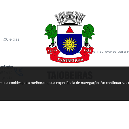
es
Contracheque
Formulários
 de Localização
GPI
ões
Diário Oficial
s Online
Fale com RH
ia Sanitária
SGDI - Sistema de Gerência de De
Concurso Público e Processo Seleti
Portal da Atenção Primaria
11:00 e das
Clique aqui
e inscreva-se para 
ntato
451414
.gov.br
ite usa cookies para melhorar a sua experiência de navegação. Ao continuar v
Versão do Sistema:
3.5.3 - 19/06/2026
Portal atualizado em:
05/08/