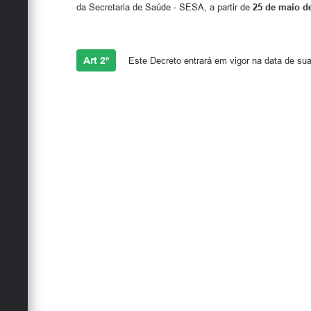
da Secretaria de Saúde - SESA, a partir de
25 de maio d
Art 2º
Este Decreto entrará em vigor na data de sua