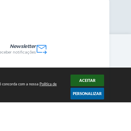
mandas Internas
vo
Newsletter
receber notificações
ACEITAR
ocê concorda com a nossa
Política de
PERSONALIZAR
2026 12:56