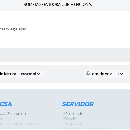
NOMEIA SERVIDORA QUE MENCIONA.
r esta legislação.
RAS MÍDIAS
e leitura:
Tom de voz:
ESA
SERVIDOR
scal Eletrônica
Protocolo
lo
WebMail
neira do Empreendedor
Help Desk
ficial
Informe de rendimento