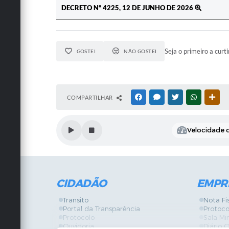
DECRETO Nº 4225, 12 DE JUNHO DE 2026
Seja o primeiro a curti
GOSTEI
NÃO GOSTEI
COMPARTILHAR
FACEBOOK
MESSENGER
TWITTER
WHATSAPP
OUT
Velocidade d
CIDADÃO
EMPR
Transito
Nota Fi
Portal da Transparência
Protoco
Protocolo
Sala Mi
Ouvidoria
Diário O