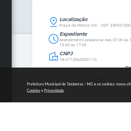
Vigilância Sanitária
Certidõ
SIC
IPTU
IPTU
Licença
Legislação
Licitaç
Localização
Diário Oficial
Serviço
Praça da Matriz,145 - CEP: 39550-000
Mapa do Site
Vigilânc
Certidões
SIC
Expediente
Agenda de Eventos
Atendimento presencial das 07:00 às 
Concursos
13:00 às 17:00
Carta de Serviços
CNPJ
Telefones Úteis
Contato
18.017.384/0001-10
Newsletter
Co
3838
gabinete@taiobeiras.mg
Prefeitura Municipal de Taiobeiras - MG e os cookies: nosso s
Cookies
e
Privacidade
.