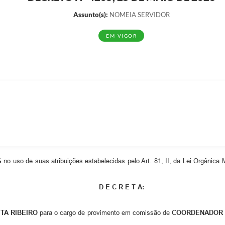
Assunto(s):
NOMEIA SERVIDOR
EM VIGOR
S
no uso de suas atribuições estabelecidas pelo Art. 81, II, da Lei Orgânica
D E C R E T A:
TA RIBEIRO
para o cargo de provimento em comissão de
COORDENADOR I