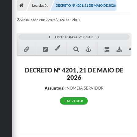
Legislação
DECRETO Nº 4201, 21 DE MAIO DE 2026
Publicações
Atualizado em: 22/05/2026 às 12h07
A Prefeitura
A Nossa Cidade
ARRASTE PARA VER MAIS
Mapa do Site
Ouvidoria
DECRETO Nº 4201, 21 DE MAIO DE
SIC
2026
Legislação
Assunto(s):
NOMEIA SERVIDOR
Notícias
EM VIGOR
Formulários
Conselho Tutelar.
Carta de Serviços