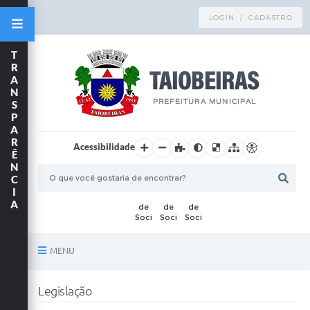
LOGIN / CADASTRO
T
R
A
N
S
P
A
R
Acessibilidade
Ê
N
C
I
A
MENU
Principal
Legislação
TRANSPARÊNCIA