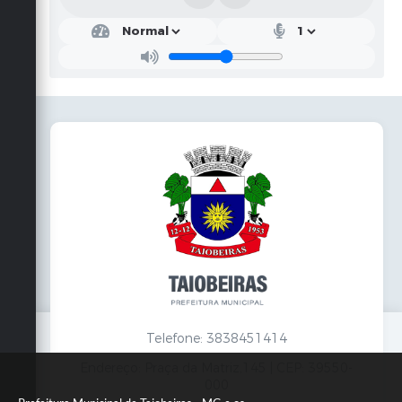
Telefone: 3838451414
Endereço: Praça da Matriz,145 | CEP: 39550-
000