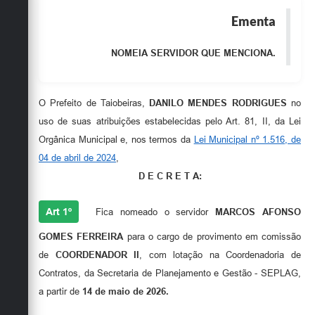
Obras
Ementa
Emprega
NOMEIA SERVIDOR QUE MENCIONA.
Agenda
Galeria de Fotos
O Prefeito de Taiobeiras,
DANILO MENDES RODRIGUES
no
uso de suas atribuições estabelecidas pelo Art. 81, II, da Lei
Galeria de Vídeos
Orgânica Municipal e, nos termos da
Lei Municipal nº 1.516, de
Serviços Online
04 de abril de 2024
,
D E C R E T A:
Enquete
Links
Art 1º
Fica nomeado o servidor
MARCOS AFONSO
Telefones Úteis
GOMES FERREIRA
para o cargo de provimento em comissão
de
COORDENADOR II
, com lotação na Coordenadoria de
Contato
Contratos, da Secretaria de Planejamento e Gestão - SEPLAG,
Sala M. do Empreendedor
a partir de
14 de maio de 2026
.