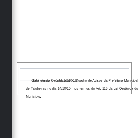
Obras
Emprega
Agenda
Galeria de Fotos
Galeria de Vídeos
Serviços Online
Enquete
Gabinete do Prefeito, 14/10/10.
Esta norma foi publicada no Quadro de Avisos da Prefeitura Municipa
de Taiobeiras no dia 14/10/10, nos termos do Art. 115 da Lei Orgânica do
Links
Município.
Telefones Úteis
Contato
Sala M. do Empreendedor