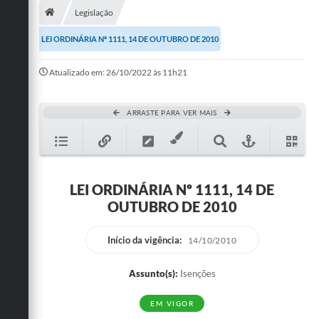
Legislação
Publicações
LEI ORDINÁRIA Nº 1111, 14 DE OUTUBRO DE 2010
A Prefeitura
Atualizado em: 26/10/2022 às 11h21
A Nossa Cidade
Mapa do Site
ARRASTE PARA VER MAIS
Ouvidoria
SIC
LEI ORDINÁRIA Nº 1111, 14 DE
Legislação
OUTUBRO DE 2010
Notícias
Início da vigência:
14/10/2010
Formulários
Assunto(s):
Isenções
Conselho Tutelar.
EM VIGOR
Carta de Serviços