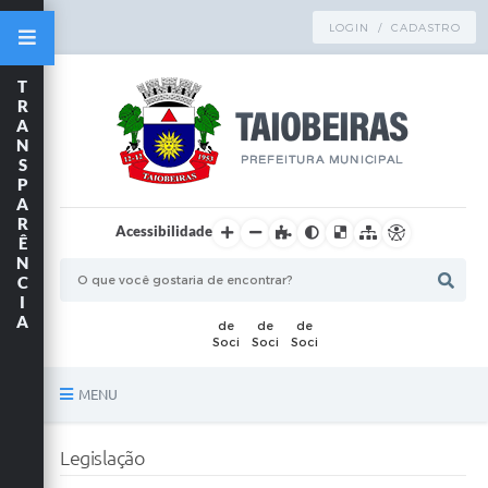
LOGIN / CADASTRO
T
R
A
N
S
P
A
R
Acessibilidade
Ê
N
C
I
A
MENU
Principal
Legislação
TRANSPARÊNCIA