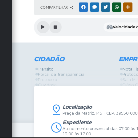
COMPARTILHAR
FACEBOOK
MESSENGER
TWITTER
WHATSAPP
OUT
Velocidade d
CIDADÃO
EMPR
Transito
Nota Fi
Portal da Transparência
Protoco
Protocolo
Sala Mi
Ouvidoria
Diário O
Vigilância Sanitária
Certidõ
SIC
IPTU
IPTU
Licença
Legislação
Licitaç
Localização
Diário Oficial
Serviço
Praça da Matriz,145 - CEP: 39550-000
Mapa do Site
Vigilânc
Certidões
SIC
Expediente
Agenda de Eventos
Atendimento presencial das 07:00 às 
Concursos
13:00 às 17:00
Carta de Serviços