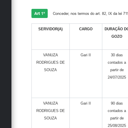
Art 1º
Conceder, nos termos do art. 82, IX da lei 719
SERVIDOR(A)
CARGO
DURAÇÃO D
GOZO
VANUZA
Gari II
30 dias
RODRIGUES DE
contados a
SOUZA
partir de
24/07/2025
VANUZA
Gari II
90 dias
RODRIGUES DE
contados a
SOUZA
partir de
25/08/2025