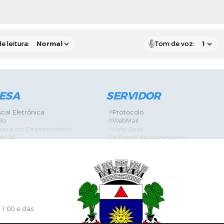
RAS MÍDIAS
e leitura:
Tom de voz:
ESA
SERVIDOR
scal Eletrônica
Protocolo
lo
WebMail
neira do Empreendedor
Help Desk
ficial
Informe de rendimento
es
Contracheque
Formulários
 de Localização
GPI
ões
Diário Oficial
s Online
Fale com RH
ia Sanitária
SGDI - Sistema de Gerência de De
Concurso Público e Processo Seleti
Portal da Atenção Primaria
11:00 e das