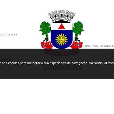
es
Contracheque
Formulários
 de Localização
GPI
ões
Diário Oficial
s Online
Fale com RH
ia Sanitária
SGDI - Sistema de Gerência de De
Concurso Público e Processo Seleti
Portal da Atenção Primaria
11:00 e das
Clique aqui
e inscreva-se para 
ntato
ite usa cookies para melhorar a sua experiência de navegação. Ao continuar v
451414
.gov.br
Versão do Sistema:
3.5.3 - 19/06/2026
Portal atualizado em:
07/08/