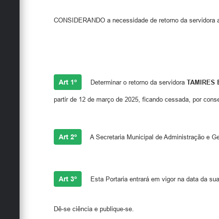
CONSIDERANDO a necessidade de retorno da servidora ao q
Art 1º
Determinar o retorno da servidora
TAMIRES 
partir de 12 de março de 2025, ficando cessada, por con
Art 2º
A Secretaria Municipal de Administração e Ge
Art 3º
Esta Portaria entrará em vigor na data da sua
Dê-se ciência e publique-se.