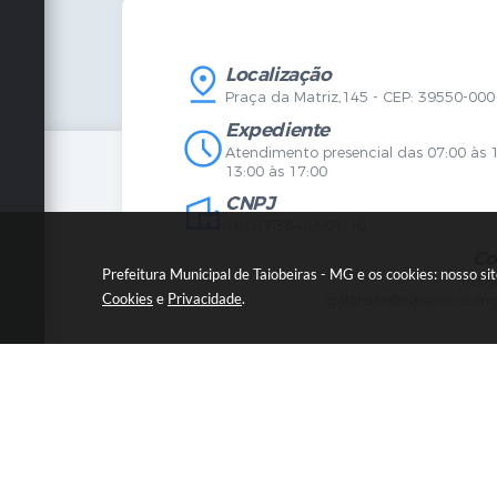
Vigilância Sanitária
Certidõ
SIC
IPTU
IPTU
Licença
Legislação
Licitaç
Localização
Diário Oficial
Serviço
Praça da Matriz,145 - CEP: 39550-000
Mapa do Site
Vigilânc
Certidões
SIC
Expediente
Agenda de Eventos
Atendimento presencial das 07:00 às 
Concursos
13:00 às 17:00
Carta de Serviços
CNPJ
Telefones Úteis
Contato
18.017.384/0001-10
Newsletter
Co
Prefeitura Municipal de Taiobeiras - MG e os cookies: nosso s
3838
Cookies
e
Privacidade
.
gabinete@taiobeiras.mg