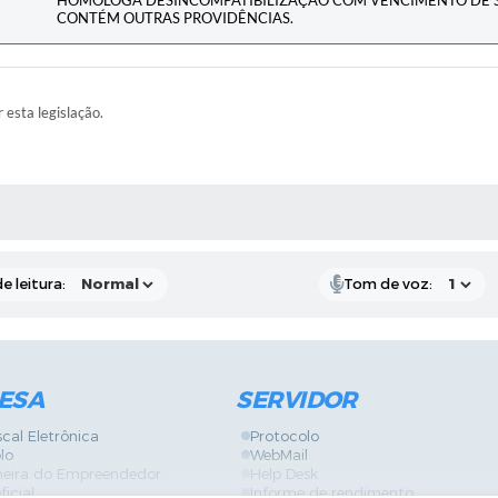
CONTÉM OUTRAS PROVIDÊNCIAS.
r esta legislação.
RAS MÍDIAS
e leitura:
Tom de voz:
ESA
SERVIDOR
scal Eletrônica
Protocolo
lo
WebMail
neira do Empreendedor
Help Desk
ficial
Informe de rendimento