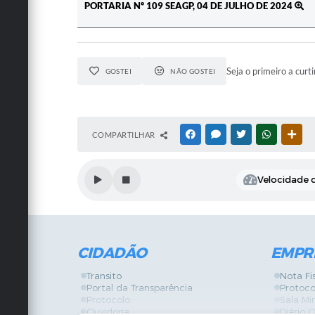
PORTARIA Nº 109 SEAGP, 04 DE JULHO DE 2024
Seja o primeiro a curti
GOSTEI
NÃO GOSTEI
COMPARTILHAR
FACEBOOK
MESSENGER
TWITTER
WHATSAPP
OUT
Velocidade d
CIDADÃO
EMPR
Transito
Nota Fi
Portal da Transparência
Protoco
Protocolo
Sala Mi
Ouvidoria
Diário O