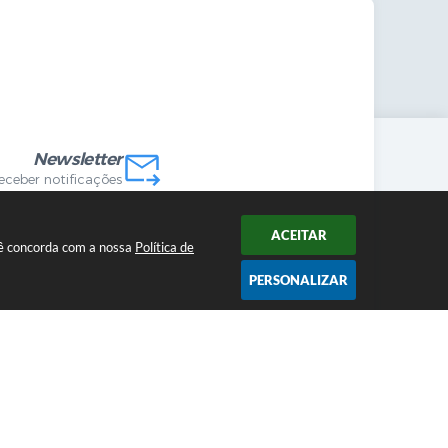
mandas Internas
vo
Newsletter
receber notificações
ACEITAR
ocê concorda com a nossa
Política de
PERSONALIZAR
2026 12:00