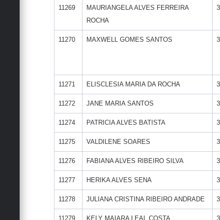
11269
MAURIANGELA ALVES FERREIRA
3
ROCHA
11270
MAXWELL GOMES SANTOS
3
11271
ELISCLESIA MARIA DA ROCHA
3
11272
JANE MARIA SANTOS
3
11274
PATRICIA ALVES BATISTA
3
11275
VALDILENE SOARES
3
11276
FABIANA ALVES RIBEIRO SILVA
3
11277
HERIKA ALVES SENA
3
11278
JULIANA CRISTINA RIBEIRO ANDRADE
3
11279
KELY MAIARA LEAL COSTA
3