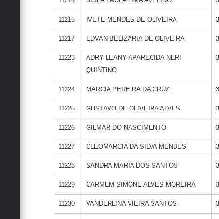
11214
SISLA PAULA LIMA AVELINO
3
11215
IVETE MENDES DE OLIVEIRA
3
11217
EDVAN BELIZARIA DE OLIVEIRA
3
11223
ADRY LEANY APARECIDA NERI
3
QUINTINO
11224
MARCIA PEREIRA DA CRUZ
3
11225
GUSTAVO DE OLIVEIRA ALVES
3
11226
GILMAR DO NASCIMENTO
3
11227
CLEOMARCIA DA SILVA MENDES
3
11228
SANDRA MARIA DOS SANTOS
3
11229
CARMEM SIMONE ALVES MOREIRA
3
11230
VANDERLINA VIEIRA SANTOS
3