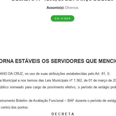
Assunto(s):
Diversos
EM VIGOR
TORNA ESTÁVEIS OS SERVIDORES QUE MENCI
O DA CRUZ, no uso de suas atribuições estabelecidas pelo Art. 81, II;
nicipal e nos termos das Leis Municipais nº 1.362, de 01 de março de 2019
ico nomeado para cargo de provimento efetivo, o período de estágio probat
trumento Boletim de Avaliação Funcional – BAF durante o período de estág
 cento) dos pontos.
D E C R E T A