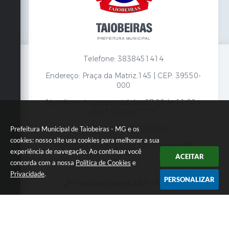
Telefone: 3838451414
Endereço: Praça da Matriz,145 | CEP: 39550-
000
Atendimento presencial das 07:00 às 11:00 e
das 13:00 às 17:00
CNPJ: 18.017.384/0001-10
Prefeitura Municipal de Taiobeiras - MG e os
cookies: nosso site usa cookies para melhorar a sua
Prefeitura Municipal de Taiobeiras - MG
experiência de navegação. Ao continuar você
ACEITAR
concorda com a nossa
Política de Cookies
e
Privacidade
.
PERSONALIZAR
Versão do Sistema:
3.5.3 - 19/06/2026
Portal atualizado em:
07/08/2026 12:00
Dados Abertos