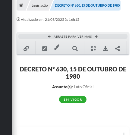
Legislação
DECRETO Nº 630, 15 DE OUTUBRO DE 1980
Publicações
Atualizado em: 21/03/2025 às 16h15
A Prefeitura
A Nossa Cidade
ARRASTE PARA VER MAIS
Mapa do Site
Ouvidoria
DECRETO Nº 630, 15 DE OUTUBRO DE
SIC
1980
Legislação
Assunto(s):
Luto Oficial
Notícias
EM VIGOR
Formulários
Conselho Tutelar.
Carta de Serviços