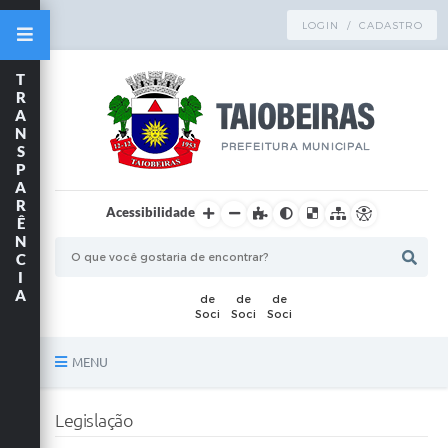
LOGIN / CADASTRO
T
R
A
N
S
P
A
R
Acessibilidade
Ê
N
C
I
A
MENU
Principal
Legislação
TRANSPARÊNCIA