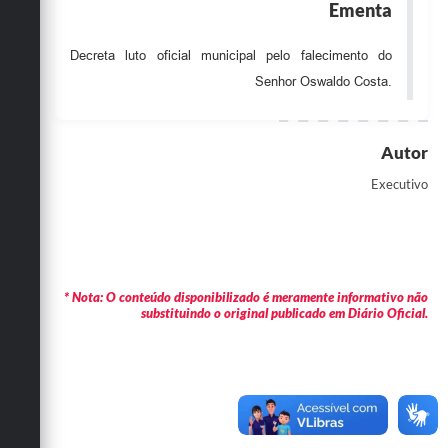
Ementa
Obras
Decreta luto oficial municipal pelo falecimento do
Emprega
Senhor Oswaldo Costa.
Agenda
Galeria de Fotos
Autor
Galeria de Vídeos
Executivo
Serviços Online
Enquete
Links
* Nota: O conteúdo disponibilizado é meramente informativo não
substituindo o original publicado em Diário Oficial.
Telefones Úteis
Contato
Sala M. do Empreendedor