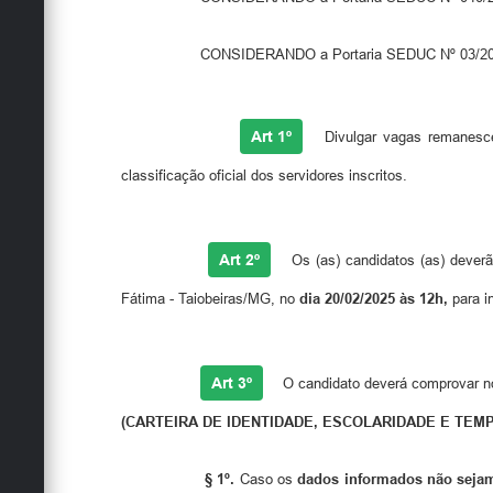
CONSIDERANDO a Portaria SEDUC Nº 03/2025, divulgação
Art 1º
Divulgar vagas remanesce
classificação oficial dos servidores inscritos.
Art 2º
Os (as) candidatos (as) deve
Fátima - Taiobeiras/MG, no
dia 20/02/2025 às 12h,
para i
Art 3º
O candidato deverá comprovar no 
(CARTEIRA DE IDENTIDADE, ESCOLARIDADE E TEMP
§ 1º.
Caso os
dados informados não seja