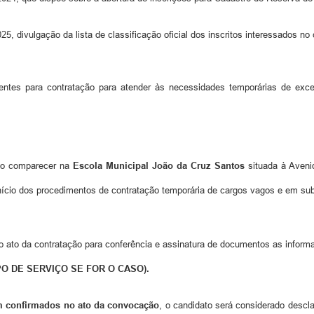
 da lista de classificação oficial dos inscritos interessados no cada
RESOLVE
ntes para contratação para atender às necessidades temporárias de excep
rão comparecer na
Escola Municipal João da Cruz Santos
situada à Aveni
nício dos procedimentos de contratação temporária de cargos vagos e em sub
ato da contratação para conferência e assinatura de documentos as informaç
O DE SERVIÇO SE FOR O CASO).
m confirmados no ato da convocação
, o candidato será considerado descla