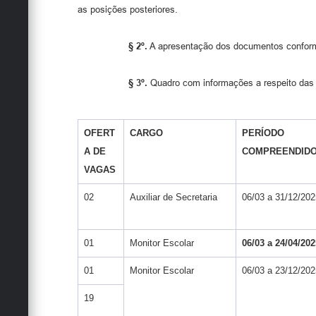
as posições posteriores.
§ 2º.
A apresentação dos documentos confo
§ 3º.
Quadro com informações a respeito das
OFERT
CARGO
PERÍODO
A DE
COMPREENDID
VAGAS
02
Auxiliar de Secretaria
06/03 a 31/12/202
01
Monitor Escolar
06/03 a 24/04/202
01
Monitor Escolar
06/03 a 23/12/202
19