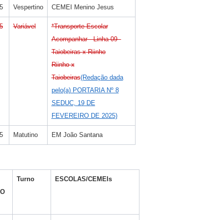
5
Vespertino
CEMEI Menino Jesus
5
Variável
*Transporte Escolar
Acompanhar - Linha 09
Taiobeiras x Riinho
Riinho x
Taiobeiras
(Redação dada
pelo(a) PORTARIA Nº 8
SEDUC, 19 DE
FEVEREIRO DE 2025)
5
Matutino
EM João Santana
Turno
ESCOLAS/CEMEIs
DO