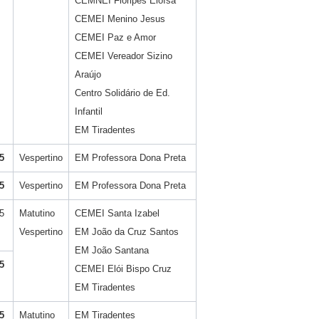
CEMNEI Floripes Eloísa
CEMEI Menino Jesus
CEMEI Paz e Amor
CEMEI Vereador Sizino
Araújo
Centro Solidário de Ed.
Infantil
EM Tiradentes
5
Vespertino
EM Professora Dona Preta
5
Vespertino
EM Professora Dona Preta
5
Matutino
CEMEI Santa Izabel
Vespertino
EM João da Cruz Santos
EM João Santana
5
CEMEI Elói Bispo Cruz
EM Tiradentes
5
Matutino
EM Tiradentes