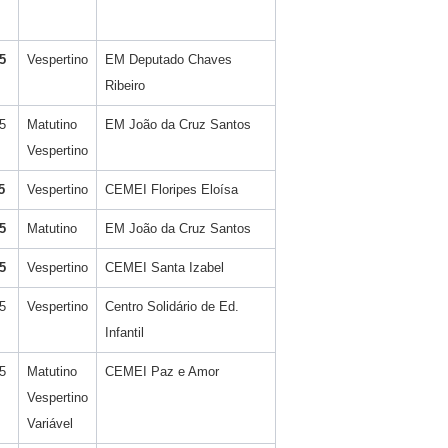
5
Vespertino
EM Deputado Chaves
Ribeiro
5
Matutino
EM João da Cruz Santos
Vespertino
5
Vespertino
CEMEI Floripes Eloísa
5
Matutino
EM João da Cruz Santos
5
Vespertino
CEMEI Santa Izabel
5
Vespertino
Centro Solidário de Ed.
Infantil
5
Matutino
CEMEI Paz e Amor
Vespertino
Variável