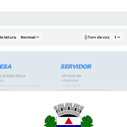
RAS MÍDIAS
e leitura:
Tom de voz:
ESA
SERVIDOR
scal Eletrônica
Protocolo
lo
WebMail
neira do Empreendedor
Help Desk
ficial
Informe de rendimento
es
Contracheque
Formulários
 de Localização
GPI
ões
Diário Oficial
s Online
Fale com RH
ia Sanitária
SGDI - Sistema de Gerência de De
Concurso Público e Processo Seleti