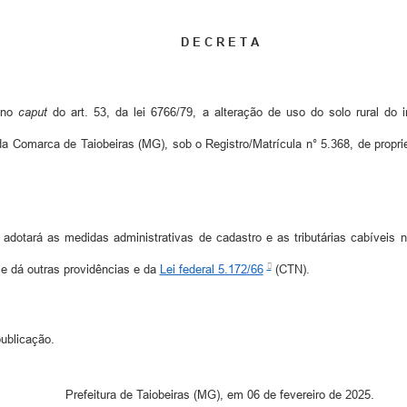
D E C R E T A
o no
caput
do art. 53, da lei 6766/79, a alteração de uso do solo rural do
 da Comarca de Taiobeiras (MG), sob o Registro/Matrícula n° 5.368, de propri
adotará as medidas administrativas de cadastro e as tributárias cabíveis
 e dá outras providências e da
Lei federal 5.172/66
(CTN).
ublicação.
Prefeitura de Taiobeiras (MG), em 06 de fevereiro de 2025.