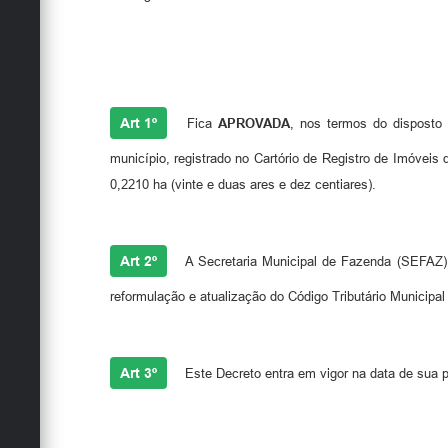
Art 1º
Fica
APROVADA
, nos termos do dispost
município, registrado no Cartório de Registro de Imóveis
0,2210 ha (vinte e duas ares e dez centiares).
Art 2º
A Secretaria Municipal de Fazenda (SEFAZ) 
reformulação e atualização do Código Tributário Municipal
Art 3º
Este Decreto entra em vigor na data de sua p