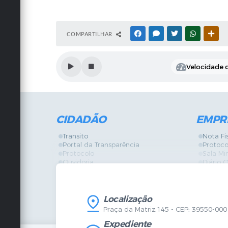
COMPARTILHAR
FACEBOOK
MESSENGER
TWITTER
WHATSAPP
OUT
Velocidade d
CIDADÃO
EMPR
Transito
Nota Fi
Portal da Transparência
Protoco
Protocolo
Sala Mi
Ouvidoria
Diário O
Vigilância Sanitária
Certidõ
SIC
IPTU
IPTU
Licença
Legislação
Licitaç
Localização
Diário Oficial
Serviço
Praça da Matriz,145 - CEP: 39550-000
Mapa do Site
Vigilânc
Certidões
SIC
Expediente