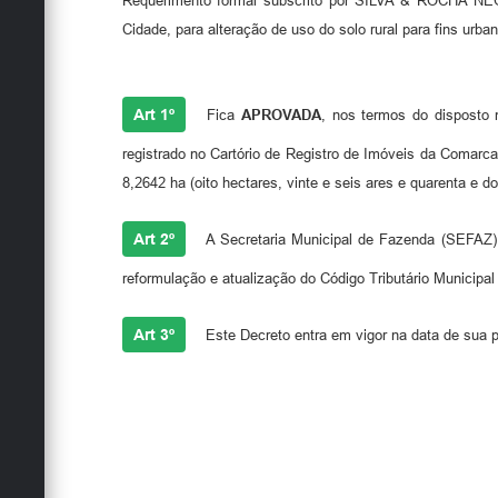
Requerimento formal subscrito por SILVA & ROCHA NEG
Cidade, para alteração de uso do solo rural para fins urb
Art 1º
Fica
APROVADA
, nos termos do disposto
registrado no Cartório de Registro de Imóveis da Comarca
8,2642 ha (oito hectares, vinte e seis ares e quarenta e do
Art 2º
A Secretaria Municipal de Fazenda (SEFAZ) 
reformulação e atualização do Código Tributário Municipal
Art 3º
Este Decreto entra em vigor na data de sua p