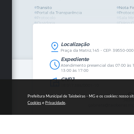
Transito
Nota Fi
Portal da Transparência
Protoco
Protocolo
Sala Mi
Ouvidoria
Diário O
Vigilância Sanitária
Certidõ
SIC
IPTU
IPTU
Licença
Legislação
Licitaç
Localização
Diário Oficial
Serviço
Praça da Matriz,145 - CEP: 39550-000
Mapa do Site
Vigilânc
Certidões
SIC
Expediente
Agenda de Eventos
Atendimento presencial das 07:00 às 
Concursos
13:00 às 17:00
Carta de Serviços
CNPJ
Telefones Úteis
Contato
18.017.384/0001-10
Newsletter
Co
Prefeitura Municipal de Taiobeiras - MG e os cookies: nosso s
3838
Cookies
e
Privacidade
.
gabinete@taiobeiras.mg