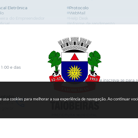
scal Eletrônica
Protocolo
lo
WebMail
neira do Empreendedor
Help Desk
ficial
Informe de rendimento
es
Contracheque
Formulários
 de Localização
GPI
ões
Diário Oficial
s Online
Fale com RH
ia Sanitária
SGDI - Sistema de Gerência de De
Concurso Público e Processo Seleti
Portal da Atenção Primaria
11:00 e das
Clique aqui
e inscreva-se para 
ntato
ite usa cookies para melhorar a sua experiência de navegação. Ao continuar v
451414
.gov.br