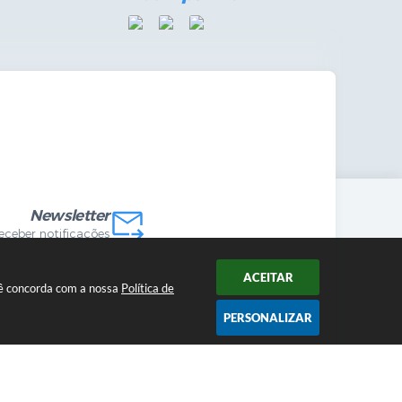
mandas Internas
vo
Newsletter
receber notificações
ACEITAR
ocê concorda com a nossa
Política de
PERSONALIZAR