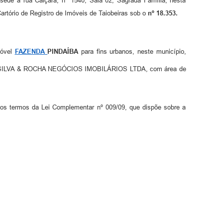
e à rua Caiçara, nº 1540, Sala 02, Sagrada Família, nesta
rtório de Registro de Imóveis de Taiobeiras sob o
nº
18.353.
móvel
FAZENDA
PINDAÍBA
para fins urbanos, neste município,
de SILVA & ROCHA NEGÓCIOS IMOBILÁRIOS LTDA, com área de
 nos termos da Lei Complementar nº 009/09, que dispõe sobre a