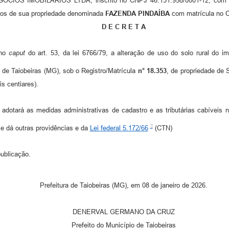
ÓCIOS IMOBILÁRIOS LTDA, inscrito no CNPJ 46.131.958/0001-12, com sed
anos de sua propriedade denominada
FAZENDA
PINDAÍBA
com matrícula no Ca
D E C R E T A
 no
caput
do art. 53, da lei 6766/79, a alteração de uso do solo rural do i
 de Taiobeiras (MG), sob o Registro/Matrícula
n° 18.353
, de propriedade 
is centiares).
adotará as medidas administrativas de cadastro e as tributárias cabíveis
 e dá outras providências e da
Lei federal 5.172/66
(CTN)
ublicação.
Prefeitura de Taiobeiras (MG), em 08 de janeiro de 2026.
DENERVAL GERMANO DA CRUZ
Prefeito do Município de Taiobeiras