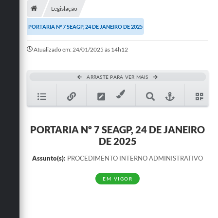
Legislação
Publicações
PORTARIA Nº 7 SEAGP, 24 DE JANEIRO DE 2025
A Prefeitura
Atualizado em: 24/01/2025 às 14h12
A Nossa Cidade
Mapa do Site
ARRASTE PARA VER MAIS
Ouvidoria
SIC
PORTARIA Nº 7 SEAGP, 24 DE JANEIRO
Legislação
DE 2025
Notícias
Assunto(s):
PROCEDIMENTO INTERNO ADMINISTRATIVO
Formulários
EM VIGOR
Conselho Tutelar.
Carta de Serviços