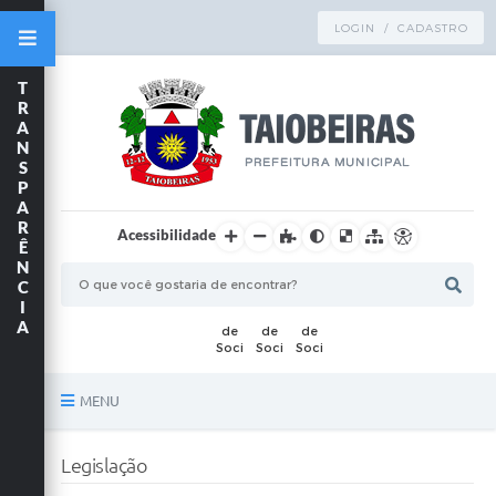
LOGIN / CADASTRO
T
R
A
N
S
P
A
R
Acessibilidade
Ê
N
C
I
A
MENU
Principal
Legislação
TRANSPARÊNCIA