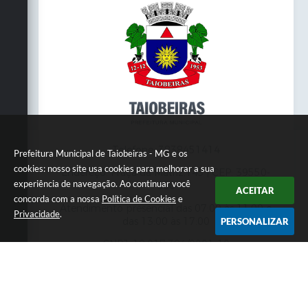
Telefone: 3838451414
Prefeitura Municipal de Taiobeiras - MG e os
cookies: nosso site usa cookies para melhorar a sua
Endereço: Praça da Matriz,145 | CEP: 39550-
experiência de navegação. Ao continuar você
000
ACEITAR
concorda com a nossa
Política de Cookies
e
Atendimento presencial das 07:00 às 11:00 e
Privacidade
.
das 13:00 às 17:00
PERSONALIZAR
CNPJ: 18.017.384/0001-10
Prefeitura Municipal de Taiobeiras - MG