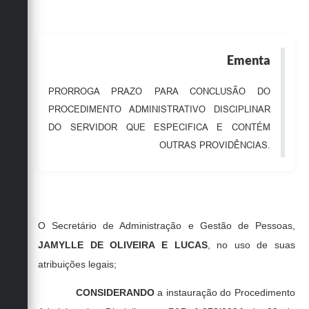
Obras
Emprega
Ementa
Agenda
PRORROGA PRAZO PARA CONCLUSÃO DO
Galeria de Fotos
PROCEDIMENTO ADMINISTRATIVO DISCIPLINAR
Galeria de Vídeos
DO SERVIDOR QUE ESPECIFICA E CONTÉM
OUTRAS PROVIDÊNCIAS.
Serviços Online
Enquete
Links
O Secretário de Administração e Gestão de Pessoas,
Telefones Úteis
JAMYLLE DE OLIVEIRA E LUCAS
, no uso de suas
Contato
atribuições legais;
Sala M. do Empreendedor
CONSIDERANDO
a instauração do Procedimento