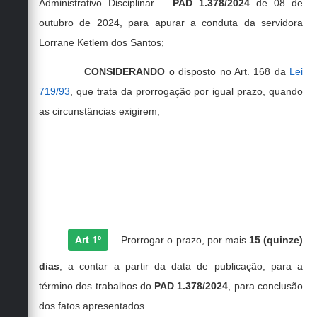
Secretarias
Administrativo Disciplinar –
PAD 1.378/2024
de 08 de
outubro de 2024, para apurar a conduta da servidora
Lorrane Ketlem dos Santos;
CONSIDERANDO
o disposto no Art. 168 da
Lei
719/93
, que trata da prorrogação por igual prazo, quando
as circunstâncias exigirem,
RESOLVE
Art 1º
Prorrogar o prazo, por mais
15 (quinze)
dias
, a contar a partir da data de publicação, para a
término dos trabalhos do
PAD 1.378/2024
, para conclusão
dos fatos apresentados.