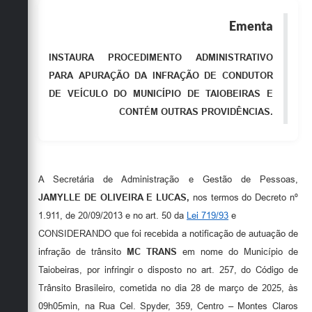
Obras
Ementa
Emprega
INSTAURA PROCEDIMENTO ADMINISTRATIVO
Agenda
PARA APURAÇÃO DA INFRAÇÃO DE CONDUTOR
DE VEÍCULO DO MUNICÍPIO DE TAIOBEIRAS E
Galeria de Fotos
CONTÉM OUTRAS PROVIDÊNCIAS.
Galeria de Vídeos
Serviços Online
Enquete
A Secretária de Administração e Gestão de Pessoas,
JAMYLLE DE OLIVEIRA E LUCAS,
nos termos do Decreto nº
Links
1.911, de 20/09/2013 e no art. 50 da
Lei 719/93
e
Telefones Úteis
CONSIDERANDO que foi recebida a notificação de autuação de
infração de trânsito
MC TRANS
em nome do Município de
Contato
Taiobeiras, por infringir o disposto no art. 257, do Código de
Sala M. do Empreendedor
Trânsito Brasileiro, cometida no dia 28 de março de 2025, às
09h05min, na Rua Cel. Spyder, 359, Centro – Montes Claros