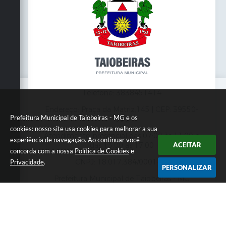
Telefone: 3838451414
Endereço: Praça da Matriz,145 | CEP: 39550-
Prefeitura Municipal de Taiobeiras - MG e os
000
cookies: nosso site usa cookies para melhorar a sua
Atendimento presencial das 07:00 às 11:00 e
experiência de navegação. Ao continuar você
das 13:00 às 17:00
ACEITAR
concorda com a nossa
Política de Cookies
e
CNPJ: 18.017.384/0001-10
Privacidade
.
PERSONALIZAR
Prefeitura Municipal de Taiobeiras - MG
Versão do Sistema:
3.5.3 - 19/06/2026