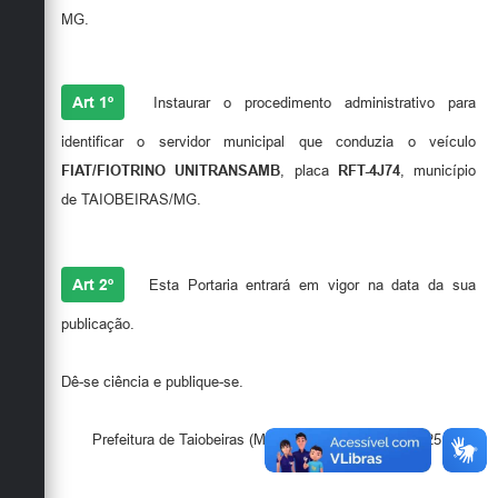
Secretarias
MG.
RESOLVE
Art 1º
Instaurar o procedimento administrativo para
identificar o servidor municipal que conduzia o veículo
FIAT/FIOTRINO UNITRANSAMB
, placa
RFT-4J74
, município
de TAIOBEIRAS/MG.
Art 2º
Esta Portaria entrará em vigor na data da sua
publicação.
Dê-se ciência e publique-se.
Prefeitura de Taiobeiras (MG), em 09 de maio de 2025.