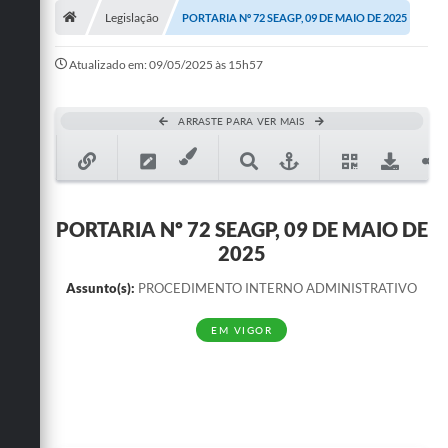
Legislação
PORTARIA Nº 72 SEAGP, 09 DE MAIO DE 2025
Publicações
Atualizado em: 09/05/2025 às 15h57
A Prefeitura
A Nossa Cidade
ARRASTE PARA VER MAIS
Mapa do Site
Ouvidoria
PORTARIA Nº 72 SEAGP, 09 DE MAIO DE
SIC
2025
Legislação
Assunto(s):
PROCEDIMENTO INTERNO ADMINISTRATIVO
Notícias
EM VIGOR
Formulários
Conselho Tutelar.
Carta de Serviços