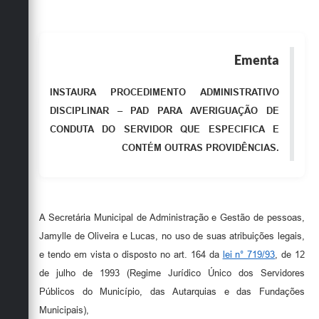
Obras
Emprega
Ementa
Agenda
INSTAURA PROCEDIMENTO ADMINISTRATIVO
Galeria de Fotos
DISCIPLINAR – PAD PARA AVERIGUAÇÃO DE
Galeria de Vídeos
CONDUTA DO SERVIDOR QUE ESPECIFICA E
CONTÉM OUTRAS PROVIDÊNCIAS.
Serviços Online
Enquete
Links
A Secretária Municipal de Administração e Gestão de pessoas,
Jamylle de Oliveira e Lucas, no uso de suas atribuições legais,
Telefones Úteis
e tendo em vista o disposto no art. 164 da
lei n° 719/93
, de 12
Contato
de julho de 1993 (Regime Jurídico Único dos Servidores
Públicos do Município, das Autarquias e das Fundações
Sala M. do Empreendedor
Municipais),