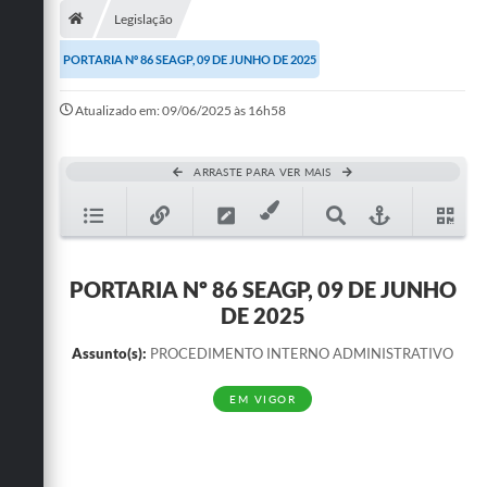
Legislação
Publicações
PORTARIA Nº 86 SEAGP, 09 DE JUNHO DE 2025
A Prefeitura
Atualizado em: 09/06/2025 às 16h58
A Nossa Cidade
Mapa do Site
ARRASTE PARA VER MAIS
Ouvidoria
SIC
PORTARIA Nº 86 SEAGP, 09 DE JUNHO
Legislação
DE 2025
Notícias
Assunto(s):
PROCEDIMENTO INTERNO ADMINISTRATIVO
Formulários
EM VIGOR
Conselho Tutelar.
Carta de Serviços