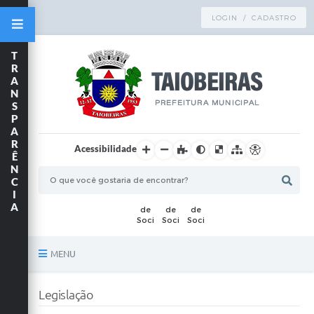
LOGIN / CADASTRO
T
R
A
N
S
P
A
R
Acessibilidade
Ê
N
C
I
A
MENU
Principal
Legislação
TRANSPARÊNCIA