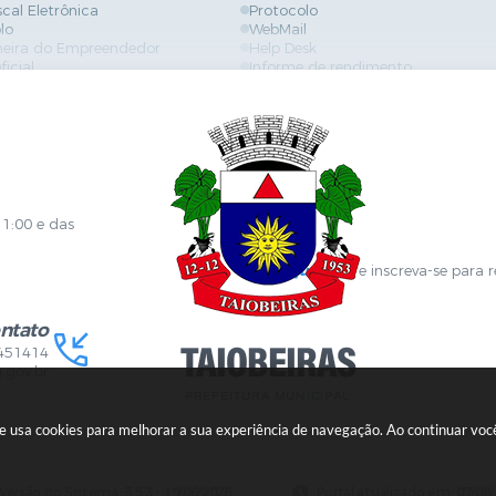
scal Eletrônica
Protocolo
lo
WebMail
neira do Empreendedor
Help Desk
ficial
Informe de rendimento
es
Contracheque
Formulários
 de Localização
GPI
ões
Diário Oficial
s Online
Fale com RH
ia Sanitária
SGDI - Sistema de Gerência de De
Concurso Público e Processo Seleti
Portal da Atenção Primaria
11:00 e das
Clique aqui
e inscreva-se para 
ntato
451414
.gov.br
ite usa cookies para melhorar a sua experiência de navegação. Ao continuar v
Versão do Sistema:
3.5.3 - 19/06/2026
Portal atualizado em:
07/08/