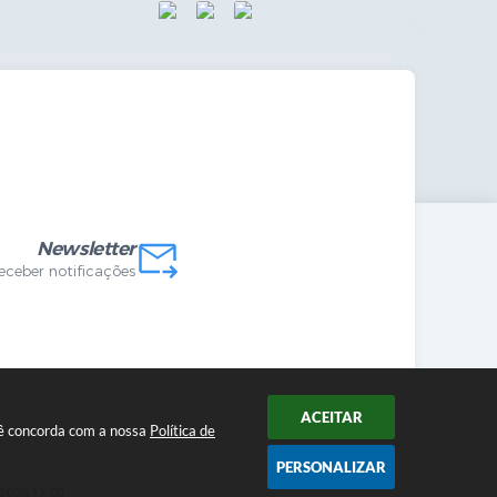
mandas Internas
vo
Newsletter
receber notificações
ACEITAR
ocê concorda com a nossa
Política de
PERSONALIZAR
2026 12:00