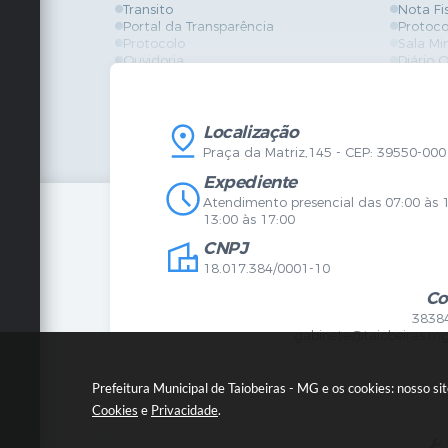
Transito
Nota Fi
Portal da Transparência
Protoco
Protocolo
Sala Mi
Ouvidoria
Diário O
Vigilância Sanitária
Certidõ
SIC
IPTU
IPTU
Licença
Legislação
Licitaç
Localização
Diário Oficial
Serviço
Praça da Matriz,145 - CEP: 39550-000
Mapa do Site
Vigilânc
Certidões
SIC
Expediente
Agenda de Eventos
Atendimento presencial das 07:00 às 
Concursos
13:00 às 17:00
Carta de Serviços
CNPJ
Telefones Úteis
Contato
18.017.384/0001-10
Newsletter
Co
3838
gabinete@taiobeiras.mg
Prefeitura Municipal de Taiobeiras - MG e os cookies: nosso s
Cookies
e
Privacidade
.