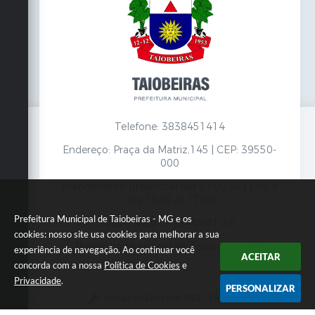
Telefone: 3838451414
Endereço: Praça da Matriz,145 | CEP: 39550-
000
Atendimento presencial das 07:00 às 11:00 e
das 13:00 às 17:00
Prefeitura Municipal de Taiobeiras - MG e os
CNPJ: 18.017.384/0001-10
cookies: nosso site usa cookies para melhorar a sua
Prefeitura Municipal de Taiobeiras - MG
experiência de navegação. Ao continuar você
ACEITAR
concorda com a nossa
Política de Cookies
e
Privacidade
.
PERSONALIZAR
Versão do Sistema:
3.5.3 - 19/06/2026