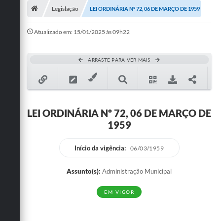
Legislação
LEI ORDINÁRIA Nº 72, 06 DE MARÇO DE 1959
Publicações
Atualizado em: 15/01/2025 às 09h22
A Prefeitura
A Nossa Cidade
ARRASTE PARA VER MAIS
Mapa do Site
Ouvidoria
LEI ORDINÁRIA Nº 72, 06 DE MARÇO DE
SIC
1959
Legislação
Início da vigência:
06/03/1959
Notícias
Assunto(s):
Administração Municipal
Formulários
EM VIGOR
Conselho Tutelar.
Carta de Serviços