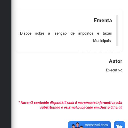
Obras
Emprega
Ementa
Agenda
Dispõe sobre a isenção de impostos e taxas
Galeria de Fotos
Municipais.
Galeria de Vídeos
Autor
Serviços Online
Executivo
Enquete
Links
Telefones Úteis
* Nota: O conteúdo disponibilizado é meramente informativo não
Contato
substituindo o original publicado em Diário Oficial.
Sala M. do Empreendedor