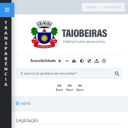
LOGIN / CADASTRO
T
R
A
N
S
P
A
R
Acessibilidade
Ê
N
C
I
A
MENU
Principal
Legislação
TRANSPARÊNCIA