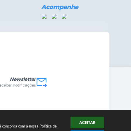
Acompanhe
mandas Internas
vo
Newsletter
receber notificações
ACEITAR
ocê concorda com a nossa
Política de