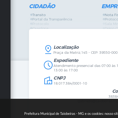
CIDADÃO
EMPR
Transito
Nota Fi
Portal da Transparência
Protoco
Protocolo
Sala Mi
Ouvidoria
Diário O
Vigilância Sanitária
Certidõ
SIC
IPTU
IPTU
Licença
Legislação
Licitaç
Localização
Diário Oficial
Serviço
Praça da Matriz,145 - CEP: 39550-000
Mapa do Site
Vigilânc
Certidões
SIC
Expediente
Agenda de Eventos
Atendimento presencial das 07:00 às 
Concursos
13:00 às 17:00
Carta de Serviços
CNPJ
Telefones Úteis
Contato
18.017.384/0001-10
Newsletter
Co
3838
gabinete@taiobeiras.mg
Prefeitura Municipal de Taiobeiras - MG e os cookies: nosso s