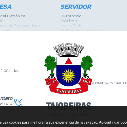
ESA
SERVIDOR
scal Eletrônica
Protocolo
lo
WebMail
neira do Empreendedor
Help Desk
ficial
Informe de rendimento
es
Contracheque
Formulários
 de Localização
GPI
ões
Diário Oficial
s Online
Fale com RH
ia Sanitária
SGDI - Sistema de Gerência de De
Concurso Público e Processo Seleti
Portal da Atenção Primaria
11:00 e das
Clique aqui
e inscreva-se para 
ntato
451414
.gov.br
ite usa cookies para melhorar a sua experiência de navegação. Ao continuar v