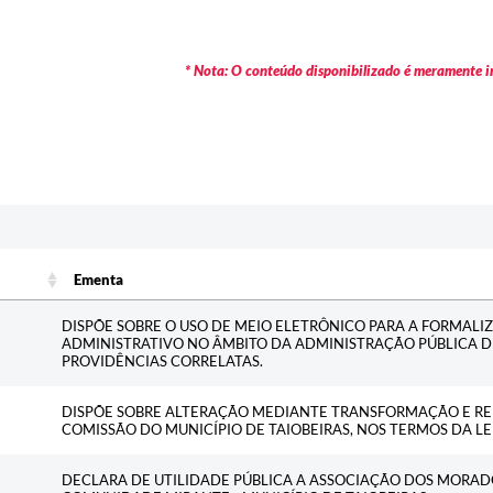
* Nota: O conteúdo disponibilizado é meramente in
Ementa
Ementa
DISPÕE SOBRE O USO DE MEIO ELETRÔNICO PARA A FORMALI
ADMINISTRATIVO NO ÂMBITO DA ADMINISTRAÇÃO PÚBLICA D
PROVIDÊNCIAS CORRELATAS.
DISPÕE SOBRE ALTERAÇÃO MEDIANTE TRANSFORMAÇÃO E RE
COMISSÃO DO MUNICÍPIO DE TAIOBEIRAS, NOS TERMOS DA LEI
DECLARA DE UTILIDADE PÚBLICA A ASSOCIAÇÃO DOS MORAD