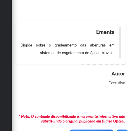
Obras
Emprega
Agenda
Ementa
Galeria de Fotos
Dispõe sobre o gradeamento das aberturas em
Galeria de Vídeos
sistemas de esgotamento de águas pluviais
Serviços Online
Autor
Enquete
Executivo
Links
Telefones Úteis
Contato
* Nota: O conteúdo disponibilizado é meramente informativo não
Sala M. do Empreendedor
substituindo o original publicado em Diário Oficial.