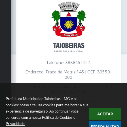
Telefone: 3838451414
Endereço: Praça da Matriz,145 | CEP: 39550-
000
Atendimento presencial das 07:00 às 11:00 e
das 13:00 às 17:00
Prefeitura Municipal de Taiobeiras - MG e os
CNPJ: 18.017.384/0001-10
cookies: nosso site usa cookies para melhorar a sua
Prefeitura Municipal de Taiobeiras - MG
experiência de navegação. Ao continuar você
ACEITAR
concorda com a nossa
Política de Cookies
e
Privacidade
.
PERSONALIZAR