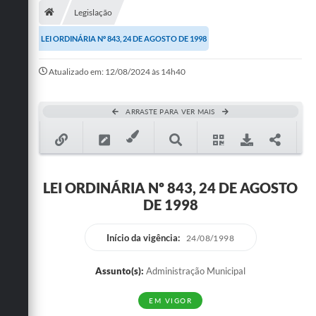
Legislação
Publicações
LEI ORDINÁRIA Nº 843, 24 DE AGOSTO DE 1998
A Prefeitura
Atualizado em: 12/08/2024 às 14h40
A Nossa Cidade
Mapa do Site
ARRASTE PARA VER MAIS
Ouvidoria
SIC
LEI ORDINÁRIA Nº 843, 24 DE AGOSTO
Legislação
DE 1998
Notícias
Início da vigência:
24/08/1998
Formulários
Assunto(s):
Administração Municipal
Conselho Tutelar.
EM VIGOR
Carta de Serviços