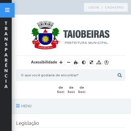
LOGIN / CADASTRO
T
R
A
N
S
P
A
R
Acessibilidade
Ê
N
C
I
A
MENU
Principal
Legislação
TRANSPARÊNCIA