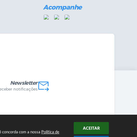
Acompanhe
mandas Internas
vo
Newsletter
receber notificações
ACEITAR
ocê concorda com a nossa
Política de