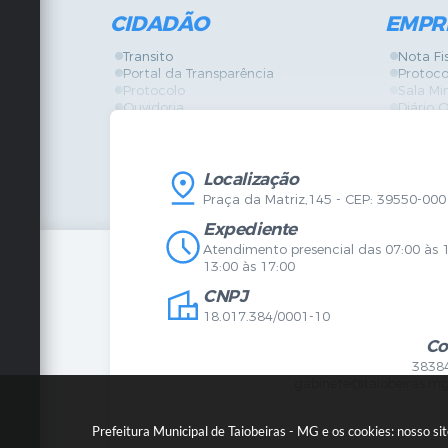
CIDADÃO
EMPR
Transito
Nota Fi
Portal da Transparência
Protoco
Protocolo
Sala Mi
Ouvidoria
Diário O
Vigilância Sanitária
Certidõ
SIC
IPTU
IPTU
Licença
Legislação
Licitaç
Localização
Diário Oficial
Serviço
Praça da Matriz,145 - CEP: 39550-000
Mapa do Site
Vigilânc
Certidões
SIC
Expediente
Agenda de Eventos
Atendimento presencial das 07:00 às 
Concursos
13:00 às 17:00
Carta de Serviços
CNPJ
Telefones Úteis
Contato
18.017.384/0001-10
Newsletter
Co
3838
gabinete@taiobeiras.mg
Prefeitura Municipal de Taiobeiras - MG e os cookies: nosso s