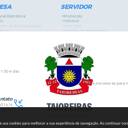
ESA
SERVIDOR
scal Eletrônica
Protocolo
lo
WebMail
neira do Empreendedor
Help Desk
ficial
Informe de rendimento
es
Contracheque
Formulários
 de Localização
GPI
ões
Diário Oficial
s Online
Fale com RH
ia Sanitária
SGDI - Sistema de Gerência de De
Concurso Público e Processo Seleti
Portal da Atenção Primaria
11:00 e das
Clique aqui
e inscreva-se para 
ntato
451414
.gov.br
ite usa cookies para melhorar a sua experiência de navegação. Ao continuar v