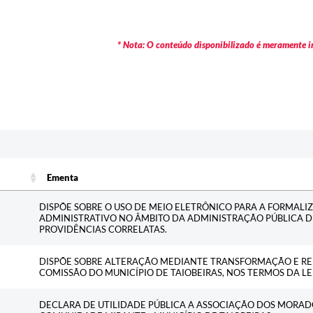
* Nota: O conteúdo disponibilizado é meramente in
Ementa
Ementa
DISPÕE SOBRE O USO DE MEIO ELETRÔNICO PARA A FORMALI
ADMINISTRATIVO NO ÂMBITO DA ADMINISTRAÇÃO PÚBLICA D
PROVIDÊNCIAS CORRELATAS.
DISPÕE SOBRE ALTERAÇÃO MEDIANTE TRANSFORMAÇÃO E RE
COMISSÃO DO MUNICÍPIO DE TAIOBEIRAS, NOS TERMOS DA LEI
DECLARA DE UTILIDADE PÚBLICA A ASSOCIAÇÃO DOS MORAD