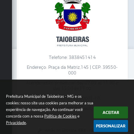
Telefone: 3838451414
Endereço: Praça da Matriz,145 | CEP: 39550-
000
Atendimento presencial das 07:00 às 11:00 e
das 13:00 às 17:00
Prefeitura Municipal de Taiobeiras - MG e os
CNPJ: 18.017.384/0001-10
cookies: nosso site usa cookies para melhorar a sua
Prefeitura Municipal de Taiobeiras - MG
experiência de navegação. Ao continuar você
ACEITAR
concorda com a nossa
Política de Cookies
e
Privacidade
.
PERSONALIZAR
Versão do Sistema:
3.5.3 - 19/06/2026