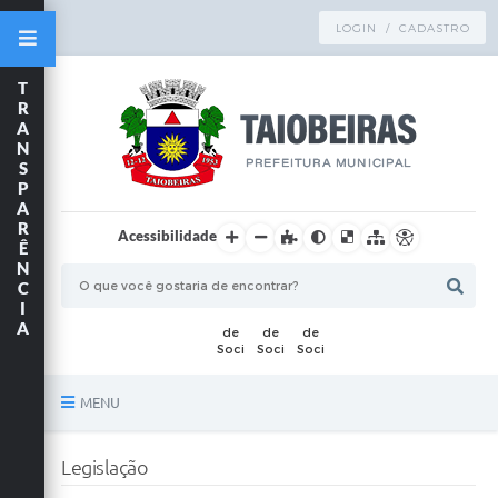
LOGIN / CADASTRO
T
R
A
N
S
P
A
R
Acessibilidade
Ê
N
C
I
A
MENU
Principal
Legislação
TRANSPARÊNCIA