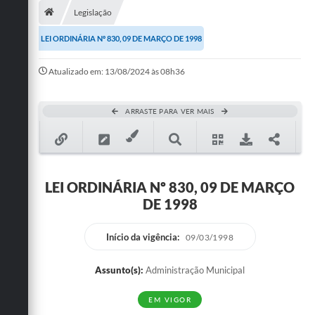
Legislação
Publicações
LEI ORDINÁRIA Nº 830, 09 DE MARÇO DE 1998
A Prefeitura
Atualizado em: 13/08/2024 às 08h36
A Nossa Cidade
Mapa do Site
ARRASTE PARA VER MAIS
Ouvidoria
SIC
LEI ORDINÁRIA Nº 830, 09 DE MARÇO
Legislação
DE 1998
Notícias
Início da vigência:
09/03/1998
Formulários
Assunto(s):
Administração Municipal
Conselho Tutelar.
EM VIGOR
Carta de Serviços