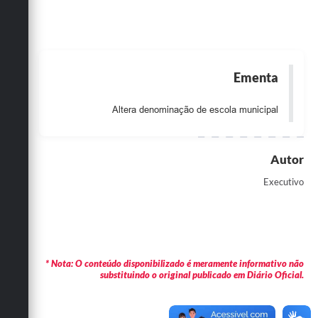
Obras
Emprega
Agenda
Ementa
Galeria de Fotos
Altera denominação de escola municipal
Galeria de Vídeos
Serviços Online
Autor
Executivo
Enquete
Links
Telefones Úteis
* Nota: O conteúdo disponibilizado é meramente informativo não
Contato
substituindo o original publicado em Diário Oficial.
Sala M. do Empreendedor