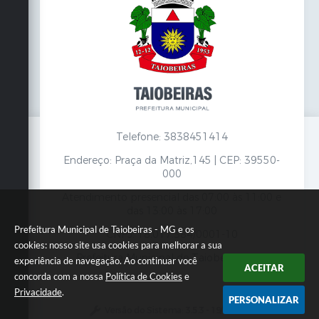
Telefone: 3838451414
Endereço: Praça da Matriz,145 | CEP: 39550-
000
Atendimento presencial das 07:00 às 11:00 e
das 13:00 às 17:00
Prefeitura Municipal de Taiobeiras - MG e os
CNPJ: 18.017.384/0001-10
cookies: nosso site usa cookies para melhorar a sua
Prefeitura Municipal de Taiobeiras - MG
experiência de navegação. Ao continuar você
ACEITAR
concorda com a nossa
Política de Cookies
e
Privacidade
.
PERSONALIZAR
Versão do Sistema:
3.5.3 - 19/06/2026