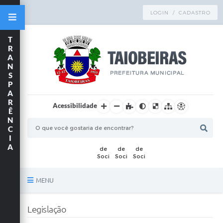
LOGIN / CADASTRO
T
R
A
N
S
P
A
R
Acessibilidade
Ê
N
C
I
A
MENU
Principal
Legislação
TRANSPARÊNCIA