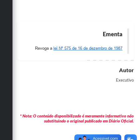
Obras
Emprega
Agenda
Ementa
Galeria de Fotos
Revoga a
lei Nº 575 de 16 de dezembro de 1987
Galeria de Vídeos
Serviços Online
Autor
Executivo
Enquete
Links
Telefones Úteis
* Nota: O conteúdo disponibilizado é meramente informativo não
Contato
substituindo o original publicado em Diário Oficial.
Sala M. do Empreendedor