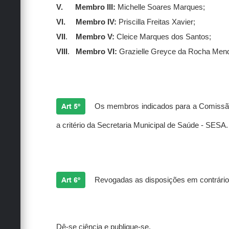
V.
Membro III:
 Michelle Soares Marques;
VI.
Membro IV:
 Priscilla Freitas Xavier;
VII
.
Membro V:
 Cleice Marques dos Santos;
VIII
. 
Membro VI:
 Grazielle Greyce da Rocha Men
Art 5º
Os membros indicados para a Comissão 
a critério da Secretaria Municipal de Saúde - SESA.
Art 6º
Revogadas as disposições em contrário, 
Dê-se ciência e publique-se.