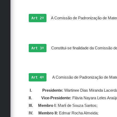
Art 2º
 A 
Comissão de Padronização de Materia
Art 3º
Constitui-se finalidade da 
Comissão de
Art 4º
A 
Comissão de Padronização de Mat
I.
Presidente: 
Wartinee Dias Miranda Lacerda
II.
Vice-Presidente:
 Flávia Nayara Leles Araúj
III.
Membro I:
 Marli de Souza Santos;
IV.
Membro II:
 Edmar Rocha Almeida;