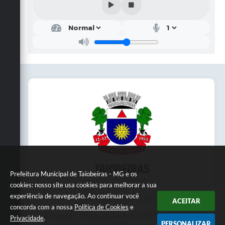
Prefeitura Municipal de Taiobeiras - MG e os
cookies: nosso site usa cookies para melhorar a sua
experiência de navegação. Ao continuar você
Telefone: 3838451414
ACEITAR
concorda com a nossa
Política de Cookies
e
Endereço: Praça da Matriz,145 | CEP: 39550-
Privacidade
.
PERSONALIZAR