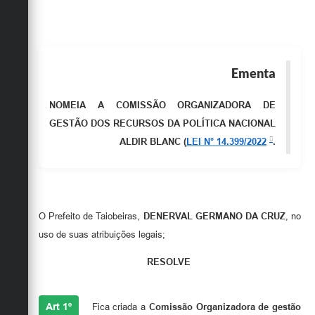
Obras
Emprega
Agenda
Ementa
Galeria de Fotos
NOMEIA A COMISSÃO ORGANIZADORA DE
GESTÃO DOS RECURSOS DA POLÍTICA NACIONAL
Galeria de Vídeos
ALDIR BLANC (
LEI N° 14.399/2022
.
Serviços Online
Enquete
Links
O Prefeito de Taiobeiras,
DENERVAL GERMANO DA CRUZ
, no
uso de suas atribuições legais;
Telefones Úteis
RESOLVE
Contato
Sala M. do Empreendedor
Art 1º
Fica criada a
Comissão Organizadora de gestão