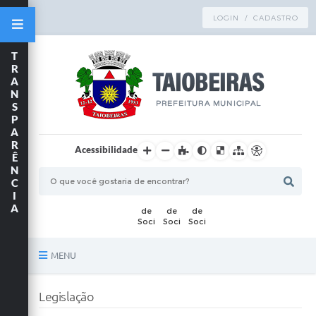
LOGIN / CADASTRO
T
R
A
N
S
P
A
R
Acessibilidade
Ê
N
C
I
A
MENU
Principal
Legislação
TRANSPARÊNCIA