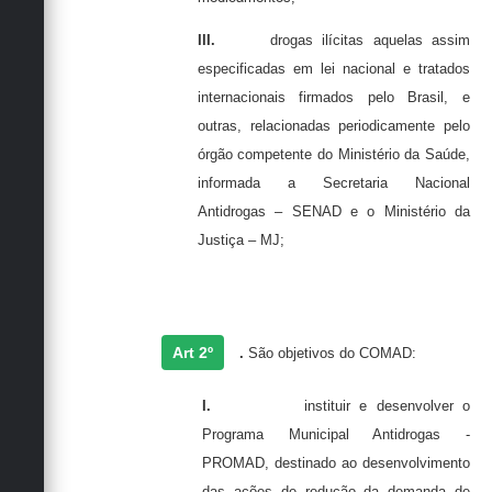
III.
drogas ilícitas aquelas assim
especificadas em lei nacional e tratados
internacionais firmados pelo Brasil, e
outras, relacionadas periodicamente pelo
órgão competente do Ministério da Saúde,
informada a Secretaria Nacional
Antidrogas –
SENAD
e o Ministério da
Justiça – MJ;
Art 2º
.
São objetivos do
C
OMAD
:
I.
instituir e desenvolver o
Programa Municipal Antidrogas -
P
ROMAD
, destinado ao desenvolvimento
das ações de redução da demanda de