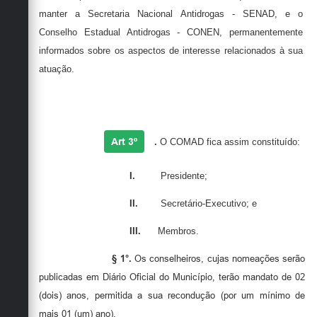
manter a Secretaria Nacional Antidrogas -
S
ENAD
,
e o
Conselho Estadual Antidrogas -
CONEN
,
permanentemente
informados sobre os aspectos de interesse relacionados à sua
atuação.
Art 3º
.
O
COMAD
fica assim constituído:
I.
Presidente;
II.
Secretário-Executivo; e
III.
Membros.
§ 1°.
Os conselheiros, cujas nomeações serão
publicadas em Diário Oficial do Município, terão mandato de 02
(dois) anos, permitida a sua recondução (por um mínimo de
mais 01 (um) ano).