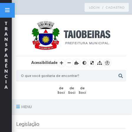
LOGIN / CADASTRO
T
R
A
N
S
P
A
R
Acessibilidade
Ê
N
C
I
A
MENU
Principal
Legislação
TRANSPARÊNCIA