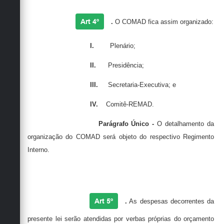
Art 4º
.
O
COMAD
fica assim organizado:
I.
Plenário;
II.
Presidência;
III.
Secretaria-Executiva; e
IV.
Comitê-
REMAD
.
Parágrafo Único -
O detalhamento da
organização do
COMAD
será objeto do respectivo Regimento
Interno
.
Art 5º
.
As despesas decorrentes da
presente lei serão atendidas por verbas próprias do orçamento