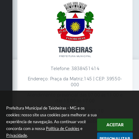
Telefone: 3838451414
Endereço: Praça da Matriz,145 | CEP: 39550-
000
Atendimento presencial das 07:00 às 11:00 e
das 13:00 às 17:00
Prefeitura Municipal de Taiobeiras - MG e os
CNPJ: 18.017.384/0001-10
cookies: nosso site usa cookies para melhorar a sua
Prefeitura Municipal de Taiobeiras - MG
experiência de navegação. Ao continuar você
ACEITAR
concorda com a nossa
Política de Cookies
e
Privacidade
.
PERSONALIZAR