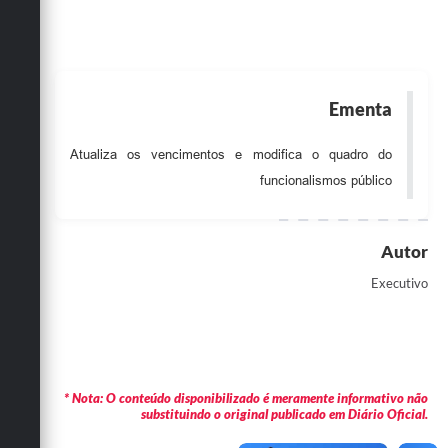
Obras
Emprega
Agenda
Ementa
Galeria de Fotos
Atualiza os vencimentos e modifica o quadro do
Galeria de Vídeos
funcionalismos público
Serviços Online
Autor
Enquete
Executivo
Links
Telefones Úteis
Contato
* Nota: O conteúdo disponibilizado é meramente informativo não
Sala M. do Empreendedor
substituindo o original publicado em Diário Oficial.