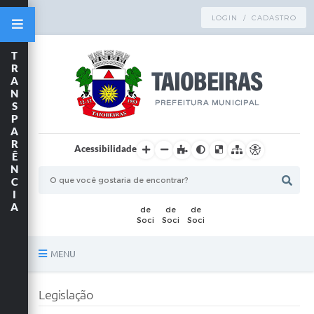
LOGIN / CADASTRO
T
R
A
N
S
P
A
R
Acessibilidade
Ê
N
C
I
A
MENU
Principal
Legislação
TRANSPARÊNCIA