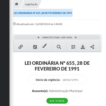
Legislação
Publicações
LEI ORDINÁRIA Nº 655, 28 DE FEVEREIRO DE 1991
A Prefeitura
Atualizado em: 16/08/2024 às 14h08
A Nossa Cidade
Mapa do Site
ARRASTE PARA VER MAIS
Ouvidoria
SIC
LEI ORDINÁRIA Nº 655, 28 DE
Legislação
FEVEREIRO DE 1991
Notícias
Início da vigência:
28/02/1991
Formulários
Assunto(s):
Administração Municipal
Conselho Tutelar.
EM VIGOR
Carta de Serviços