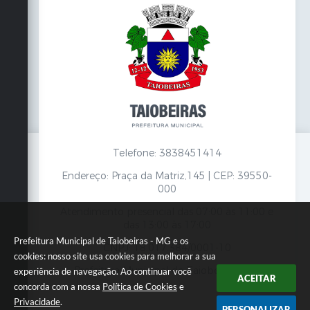
Telefone: 3838451414
Endereço: Praça da Matriz,145 | CEP: 39550-
000
Atendimento presencial das 07:00 às 11:00 e
das 13:00 às 17:00
Prefeitura Municipal de Taiobeiras - MG e os
CNPJ: 18.017.384/0001-10
cookies: nosso site usa cookies para melhorar a sua
Prefeitura Municipal de Taiobeiras - MG
experiência de navegação. Ao continuar você
ACEITAR
concorda com a nossa
Política de Cookies
e
Privacidade
.
PERSONALIZAR