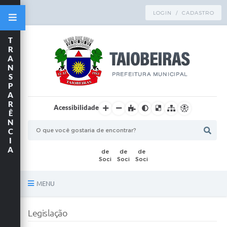
LOGIN / CADASTRO
T
R
A
N
S
P
A
R
Acessibilidade
Ê
N
C
I
A
MENU
Principal
Legislação
TRANSPARÊNCIA