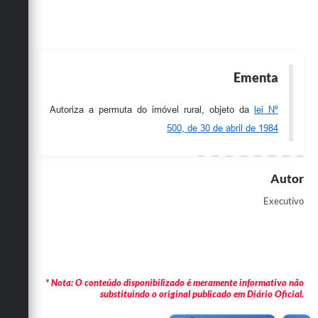
Obras
Emprega
Agenda
Ementa
Galeria de Fotos
Autoriza a permuta do imóvel rural, objeto da
lei Nº
Galeria de Vídeos
500, de 30 de abril de 1984
Serviços Online
Autor
Enquete
Executivo
Links
Telefones Úteis
Contato
* Nota: O conteúdo disponibilizado é meramente informativo não
Sala M. do Empreendedor
substituindo o original publicado em Diário Oficial.