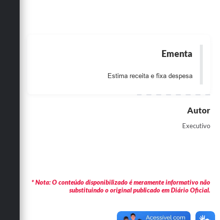
Obras
Emprega
Agenda
Ementa
Galeria de Fotos
Estima receita e fixa despesa
Galeria de Vídeos
Serviços Online
Autor
Executivo
Enquete
Links
Telefones Úteis
* Nota: O conteúdo disponibilizado é meramente informativo não
Contato
substituindo o original publicado em Diário Oficial.
Sala M. do Empreendedor