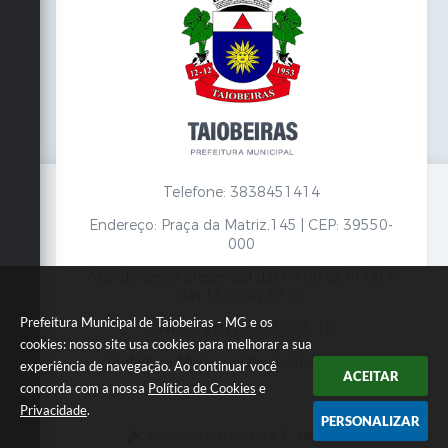
Telefone: 3838451414
Endereço: Praça da Matriz,145 | CEP: 39550-
000
Atendimento presencial das 07:00 às 11:00 e
das 13:00 às 17:00
Prefeitura Municipal de Taiobeiras - MG e os
CNPJ: 18.017.384/0001-10
cookies: nosso site usa cookies para melhorar a sua
Prefeitura Municipal de Taiobeiras - MG
experiência de navegação. Ao continuar você
ACEITAR
concorda com a nossa
Política de Cookies
e
Privacidade
.
PERSONALIZAR
Versão do Sistema:
3.5.3 - 19/06/2026