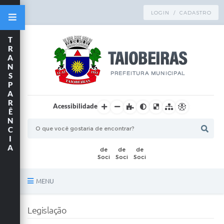
LOGIN / CADASTRO
T
R
A
N
S
P
A
R
Acessibilidade
Ê
N
C
I
A
MENU
Principal
Legislação
TRANSPARÊNCIA