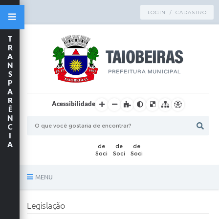
LOGIN / CADASTRO
T
R
A
N
S
P
A
R
Acessibilidade
Ê
N
C
I
A
MENU
Principal
Legislação
TRANSPARÊNCIA