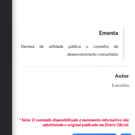
Obras
Emprega
Agenda
Ementa
Galeria de Fotos
Declara de utilidade pública o conselho de
Galeria de Vídeos
desenvolvimento comunitário
Serviços Online
Autor
Enquete
Executivo
Links
Telefones Úteis
Contato
* Nota: O conteúdo disponibilizado é meramente informativo não
Sala M. do Empreendedor
substituindo o original publicado em Diário Oficial.