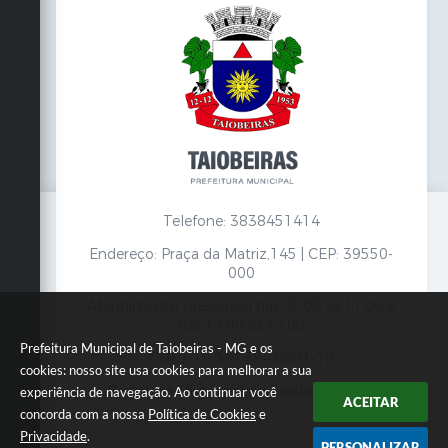
Telefone: 3838451414
Endereço: Praça da Matriz,145 | CEP: 39550-
000
Atendimento presencial das 07:00 às 11:00 e
das 13:00 às 17:00
Prefeitura Municipal de Taiobeiras - MG e os
CNPJ: 18.017.384/0001-10
cookies: nosso site usa cookies para melhorar a sua
Prefeitura Municipal de Taiobeiras - MG
experiência de navegação. Ao continuar você
ACEITAR
concorda com a nossa
Política de Cookies
e
Privacidade
.
PERSONALIZAR