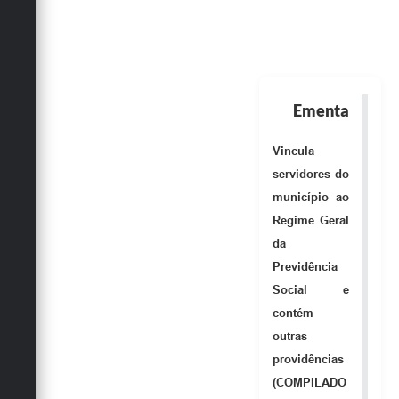
Obras
Emprega
Agenda
Ementa
Galeria de Fotos
Vincula
Galeria de Vídeos
servidores do
Serviços Online
município ao
Regime Geral
Enquete
da
Links
Previdência
Social e
Telefones Úteis
contém
Contato
outras
providências
Sala M. do Empreendedor
(COMPILADO