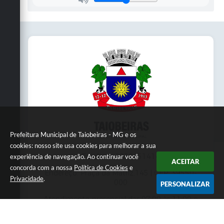
Prefeitura Municipal de Taiobeiras - MG e os
cookies: nosso site usa cookies para melhorar a sua
Telefone: 3838451414
experiência de navegação. Ao continuar você
ACEITAR
concorda com a nossa
Política de Cookies
e
Endereço: Praça da Matriz,145 | CEP: 39550-
Privacidade
.
000
PERSONALIZAR
Atendimento presencial das 07:00 às 11:00 e
das 13:00 às 17:00