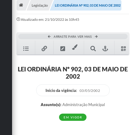
Legislação
LEI ORDINÁRIA Nº 902, 03 DE MAIO DE 2002
Publicações
Atualizado em: 21/10/2022 às 10h45
A Prefeitura
A Nossa Cidade
ARRASTE PARA VER MAIS
Mapa do Site
Ouvidoria
LEI ORDINÁRIA Nº 902, 03 DE MAIO DE
SIC
2002
Legislação
Início da vigência:
03/05/2002
Notícias
Assunto(s):
Administração Municipal
Formulários
EM VIGOR
Conselho Tutelar.
Carta de Serviços