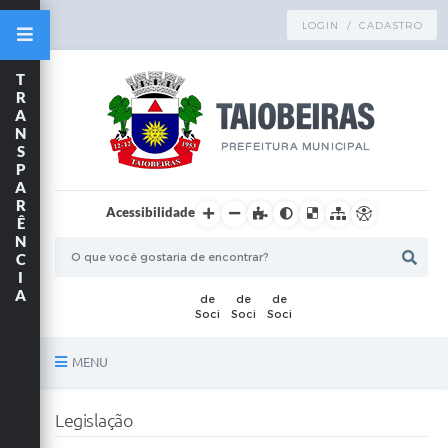
LOGIN / CADASTRO
T
R
A
N
S
P
A
R
Acessibilidade
Ê
N
C
I
A
MENU
Principal
Legislação
TRANSPARÊNCIA