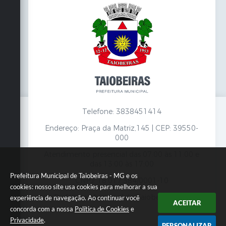
Telefone: 3838451414
Endereço: Praça da Matriz,145 | CEP: 39550-
000
Atendimento presencial das 07:00 às 11:00 e
das 13:00 às 17:00
Prefeitura Municipal de Taiobeiras - MG e os
CNPJ: 18.017.384/0001-10
cookies: nosso site usa cookies para melhorar a sua
Prefeitura Municipal de Taiobeiras - MG
experiência de navegação. Ao continuar você
ACEITAR
concorda com a nossa
Política de Cookies
e
Privacidade
.
PERSONALIZAR