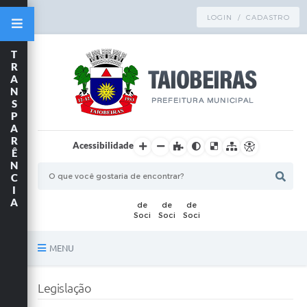
LOGIN / CADASTRO
T
R
A
N
S
P
A
R
Acessibilidade
Ê
N
C
I
A
MENU
Principal
Legislação
TRANSPARÊNCIA