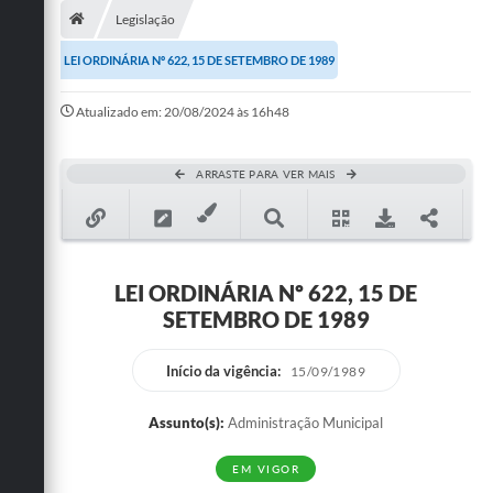
Legislação
Publicações
LEI ORDINÁRIA Nº 622, 15 DE SETEMBRO DE 1989
A Prefeitura
Atualizado em: 20/08/2024 às 16h48
A Nossa Cidade
Mapa do Site
ARRASTE PARA VER MAIS
Ouvidoria
SIC
LEI ORDINÁRIA Nº 622, 15 DE
Legislação
SETEMBRO DE 1989
Notícias
Início da vigência:
15/09/1989
Formulários
Assunto(s):
Administração Municipal
Conselho Tutelar.
EM VIGOR
Carta de Serviços