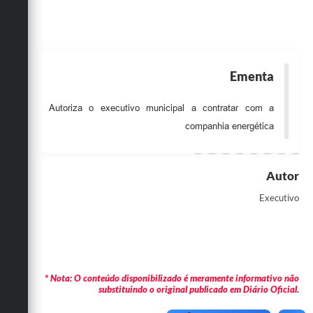
Obras
Emprega
Agenda
Ementa
Galeria de Fotos
Autoriza o executivo municipal a contratar com a
Galeria de Vídeos
companhia energética
Serviços Online
Autor
Enquete
Executivo
Links
Telefones Úteis
Contato
* Nota: O conteúdo disponibilizado é meramente informativo não
Sala M. do Empreendedor
substituindo o original publicado em Diário Oficial.