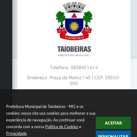
Telefone: 3838451414
Endereço: Praça da Matriz,145 | CEP: 39550-
000
Atendimento presencial das 07:00 às 11:00 e
das 13:00 às 17:00
Prefeitura Municipal de Taiobeiras - MG e os
CNPJ: 18.017.384/0001-10
cookies: nosso site usa cookies para melhorar a sua
Prefeitura Municipal de Taiobeiras - MG
experiência de navegação. Ao continuar você
ACEITAR
concorda com a nossa
Política de Cookies
e
Privacidade
.
PERSONALIZAR