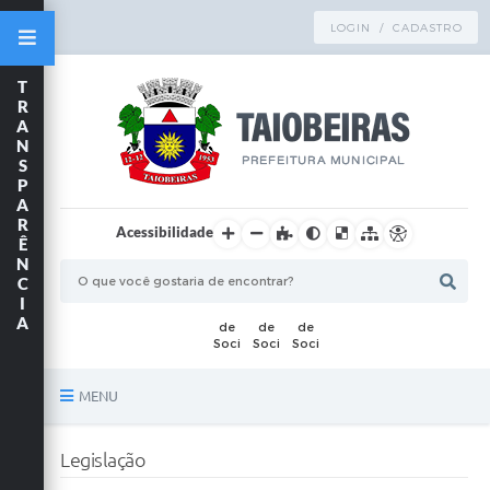
LOGIN / CADASTRO
T
R
A
N
S
P
A
R
Acessibilidade
Ê
N
C
I
A
MENU
Principal
Legislação
TRANSPARÊNCIA