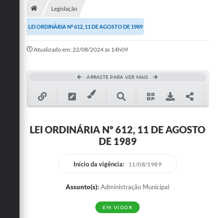
Legislação
Publicações
LEI ORDINÁRIA Nº 612, 11 DE AGOSTO DE 1989
A Prefeitura
Atualizado em: 22/08/2024 às 14h09
A Nossa Cidade
Mapa do Site
ARRASTE PARA VER MAIS
Ouvidoria
SIC
LEI ORDINÁRIA Nº 612, 11 DE AGOSTO
Legislação
DE 1989
Notícias
Início da vigência:
11/08/1989
Formulários
Assunto(s):
Administração Municipal
Conselho Tutelar.
EM VIGOR
Carta de Serviços