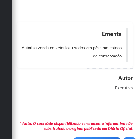
Obras
Emprega
Agenda
Ementa
Galeria de Fotos
Autoriza venda de veículos usados em péssimo estado
Galeria de Vídeos
de conservação
Serviços Online
Autor
Enquete
Executivo
Links
Telefones Úteis
Contato
* Nota: O conteúdo disponibilizado é meramente informativo não
Sala M. do Empreendedor
substituindo o original publicado em Diário Oficial.