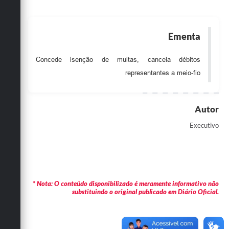
Obras
Emprega
Ementa
Agenda
Concede isenção de multas, cancela débitos
Galeria de Fotos
representantes a meio-fio
Galeria de Vídeos
Autor
Serviços Online
Executivo
Enquete
Links
Telefones Úteis
* Nota: O conteúdo disponibilizado é meramente informativo não
Contato
substituindo o original publicado em Diário Oficial.
Sala M. do Empreendedor