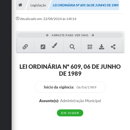
Legislação
LEI ORDINÁRIA Nº 609, 06 DE JUNHO DE 1989
Publicações
Atualizado em: 22/08/2024 às 14h14
A Prefeitura
A Nossa Cidade
ARRASTE PARA VER MAIS
Mapa do Site
Ouvidoria
LEI ORDINÁRIA Nº 609, 06 DE JUNHO
SIC
DE 1989
Legislação
Início da vigência:
06/06/1989
Notícias
Assunto(s):
Administração Municipal
Formulários
EM VIGOR
Conselho Tutelar.
Carta de Serviços