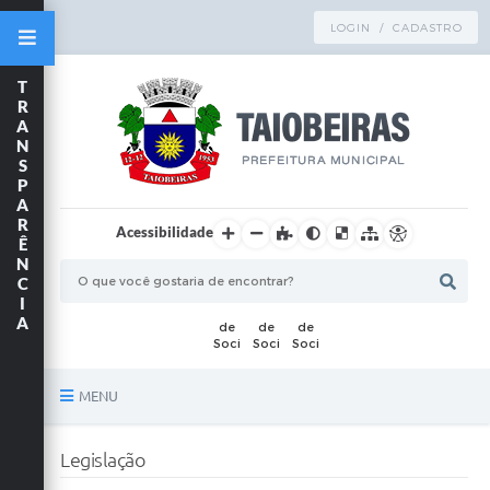
LOGIN / CADASTRO
T
R
A
N
S
P
A
R
Acessibilidade
Ê
N
C
I
A
MENU
Principal
Legislação
TRANSPARÊNCIA