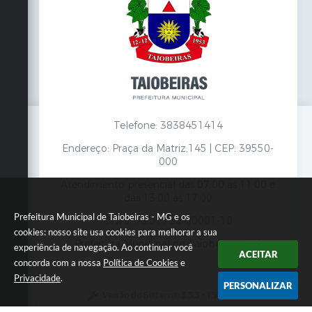
Telefone: 3838451414
Endereço: Praça da Matriz,145 | CEP: 39550-
000
Atendimento presencial das 07:00 às 11:00 e
das 13:00 às 17:00
Prefeitura Municipal de Taiobeiras - MG e os
CNPJ: 18.017.384/0001-10
cookies: nosso site usa cookies para melhorar a sua
Prefeitura Municipal de Taiobeiras - MG
experiência de navegação. Ao continuar você
ACEITAR
concorda com a nossa
Política de Cookies
e
Privacidade
.
PERSONALIZAR
Versão do Sistema:
3.5.3 - 19/06/2026