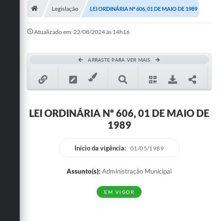
Legislação
LEI ORDINÁRIA Nº 606, 01 DE MAIO DE 1989
Publicações
Atualizado em: 22/08/2024 às 14h16
A Prefeitura
A Nossa Cidade
ARRASTE PARA VER MAIS
Mapa do Site
Ouvidoria
LEI ORDINÁRIA Nº 606, 01 DE MAIO DE
SIC
1989
Legislação
Início da vigência:
01/05/1989
Notícias
Assunto(s):
Administração Municipal
Formulários
EM VIGOR
Conselho Tutelar.
Carta de Serviços