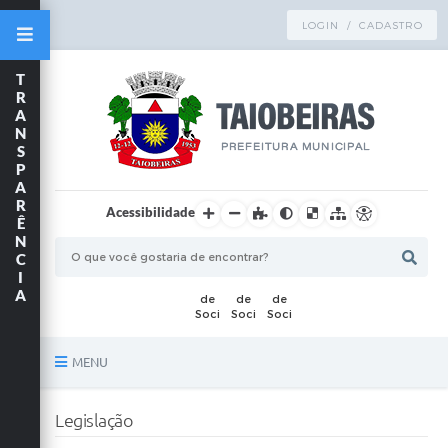
LOGIN / CADASTRO
T
R
A
N
S
P
A
R
Acessibilidade
Ê
N
C
I
A
MENU
Principal
Legislação
TRANSPARÊNCIA