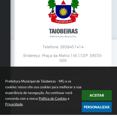
Telefone: 3838451414
Endereço: Praça da Matriz,145 | CEP: 39550-
000
Atendimento presencial das 07:00 às 11:00 e
das 13:00 às 17:00
Prefeitura Municipal de Taiobeiras - MG e os
CNPJ: 18.017.384/0001-10
cookies: nosso site usa cookies para melhorar a sua
Prefeitura Municipal de Taiobeiras - MG
experiência de navegação. Ao continuar você
ACEITAR
concorda com a nossa
Política de Cookies
e
Privacidade
.
PERSONALIZAR
Versão do Sistema:
3.5.3 - 19/06/2026