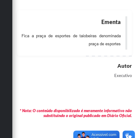
Obras
Emprega
Ementa
Agenda
Fica a praça de esportes de taiobeiras denominada
Galeria de Fotos
praça de esportes
Galeria de Vídeos
Autor
Serviços Online
Executivo
Enquete
Links
Telefones Úteis
* Nota: O conteúdo disponibilizado é meramente informativo não
Contato
substituindo o original publicado em Diário Oficial.
Sala M. do Empreendedor