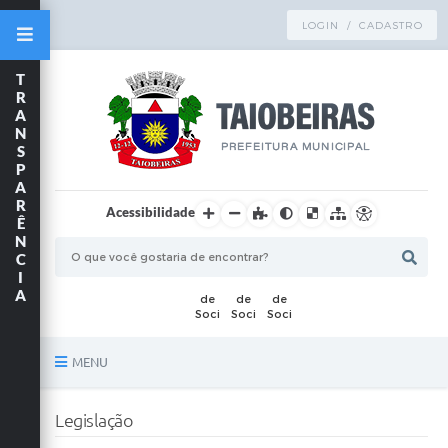
LOGIN / CADASTRO
T
R
A
N
S
P
A
R
Acessibilidade
Ê
N
C
I
A
MENU
Principal
Legislação
TRANSPARÊNCIA