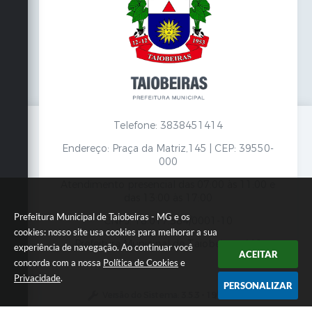
Telefone: 3838451414
Endereço: Praça da Matriz,145 | CEP: 39550-
000
Atendimento presencial das 07:00 às 11:00 e
das 13:00 às 17:00
Prefeitura Municipal de Taiobeiras - MG e os
CNPJ: 18.017.384/0001-10
cookies: nosso site usa cookies para melhorar a sua
Prefeitura Municipal de Taiobeiras - MG
experiência de navegação. Ao continuar você
ACEITAR
concorda com a nossa
Política de Cookies
e
Privacidade
.
PERSONALIZAR
Versão do Sistema:
3.5.3 - 19/06/2026