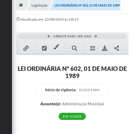
Legislação
LEI ORDINÁRIA Nº 602, 01 DE MAIO DE 1989
Publicações
Atualizado em: 22/08/2024 às 14h15
A Prefeitura
A Nossa Cidade
ARRASTE PARA VER MAIS
Mapa do Site
Ouvidoria
LEI ORDINÁRIA Nº 602, 01 DE MAIO DE
SIC
1989
Legislação
Início da vigência:
01/05/1989
Notícias
Assunto(s):
Administração Municipal
Formulários
EM VIGOR
Conselho Tutelar.
Carta de Serviços