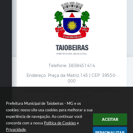
Telefone: 3838451414
Endereço: Praça da Matriz,145 | CEP: 39550-
000
Atendimento presencial das 07:00 às 11:00 e
das 13:00 às 17:00
Prefeitura Municipal de Taiobeiras - MG e os
CNPJ: 18.017.384/0001-10
cookies: nosso site usa cookies para melhorar a sua
Prefeitura Municipal de Taiobeiras - MG
experiência de navegação. Ao continuar você
ACEITAR
concorda com a nossa
Política de Cookies
e
Privacidade
.
PERSONALIZAR