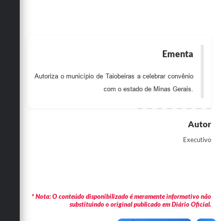
Obras
Emprega
Agenda
Ementa
Galeria de Fotos
Autoriza o município de Taiobeiras a celebrar convênio
Galeria de Vídeos
com o estado de Minas Gerais.
Serviços Online
Autor
Enquete
Executivo
Links
Telefones Úteis
Contato
* Nota: O conteúdo disponibilizado é meramente informativo não
Sala M. do Empreendedor
substituindo o original publicado em Diário Oficial.