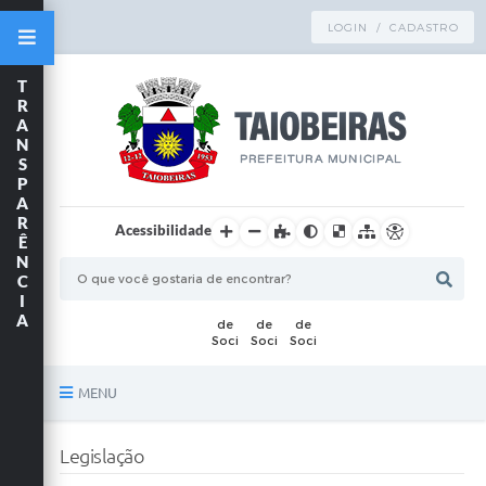
LOGIN / CADASTRO
T
R
A
N
S
P
A
R
Acessibilidade
Ê
N
C
I
A
MENU
Principal
Legislação
TRANSPARÊNCIA