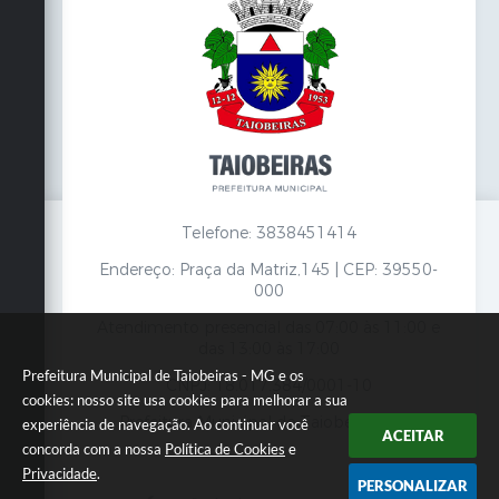
Telefone: 3838451414
Endereço: Praça da Matriz,145 | CEP: 39550-
000
Atendimento presencial das 07:00 às 11:00 e
das 13:00 às 17:00
Prefeitura Municipal de Taiobeiras - MG e os
CNPJ: 18.017.384/0001-10
cookies: nosso site usa cookies para melhorar a sua
Prefeitura Municipal de Taiobeiras - MG
experiência de navegação. Ao continuar você
ACEITAR
concorda com a nossa
Política de Cookies
e
Privacidade
.
PERSONALIZAR