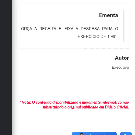
Obras
Ementa
Emprega
ORÇA A RECEITA E FIXA A DESPESA PARA O
Agenda
EXERCÍCIO DE 1.961.
Galeria de Fotos
Galeria de Vídeos
Autor
Serviços Online
Executivo
Enquete
Links
Telefones Úteis
* Nota: O conteúdo disponibilizado é meramente informativo não
substituindo o original publicado em Diário Oficial.
Contato
Sala M. do Empreendedor