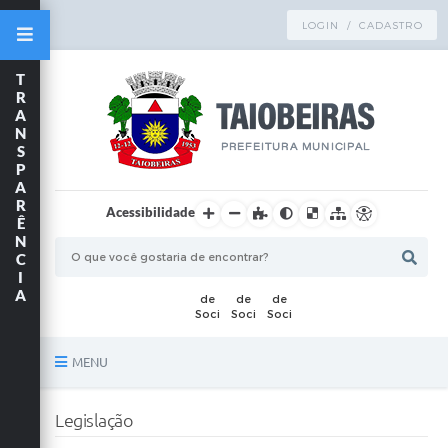
LOGIN / CADASTRO
T
R
A
N
S
P
A
R
Acessibilidade
Ê
N
C
I
A
MENU
Principal
Legislação
TRANSPARÊNCIA