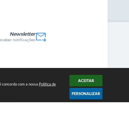
mandas Internas
vo
Newsletter
receber notificações
ACEITAR
ocê concorda com a nossa
Política de
PERSONALIZAR
2026 12:00
cnologia