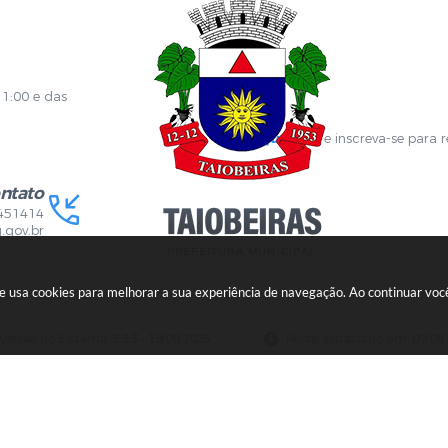
 de Localização
GPI
ões
Diário Oficial
s Online
Fale com RH
ia Sanitária
SGDI - Sistema de Gerência de De
Concurso Público e Processo Seleti
Portal da Atenção Primaria
11:00 e das
Clique aqui
e inscreva-se para 
ntato
451414
.gov.br
ite usa cookies para melhorar a sua experiência de navegação. Ao continuar v
Versão do Sistema:
3.5.3 - 19/06/2026
Portal atualizado em:
07/08/
opyright Instar - 2006-2026. Todos os direitos reservados -
Instar Te