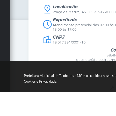
IPTU
Licença
Legislação
Licitaç
Localização
Diário Oficial
Serviço
Praça da Matriz,145 - CEP: 39550-000
Mapa do Site
Vigilânc
Certidões
SIC
Expediente
Agenda de Eventos
Atendimento presencial das 07:00 às 
Concursos
13:00 às 17:00
Carta de Serviços
CNPJ
Telefones Úteis
Contato
18.017.384/0001-10
Newsletter
Co
3838
gabinete@taiobeiras.mg
Prefeitura Municipal de Taiobeiras - MG e os cookies: nosso s
Cookies
e
Privacidade
.
© C