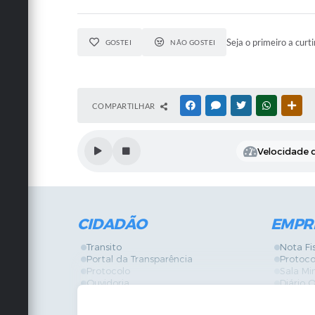
Seja o primeiro a curti
GOSTEI
NÃO GOSTEI
COMPARTILHAR
FACEBOOK
MESSENGER
TWITTER
WHATSAPP
OUT
Velocidade d
CIDADÃO
EMPR
Transito
Nota Fi
Portal da Transparência
Protoco
Protocolo
Sala Mi
Ouvidoria
Diário O
Vigilância Sanitária
Certidõ
SIC
IPTU