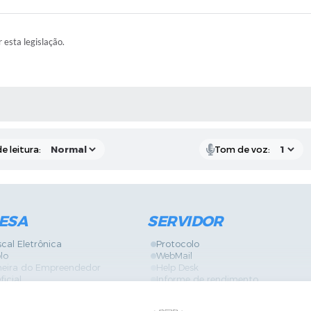
r esta legislação.
RAS MÍDIAS
e leitura:
Tom de voz:
ESA
SERVIDOR
scal Eletrônica
Protocolo
lo
WebMail
neira do Empreendedor
Help Desk
ficial
Informe de rendimento
es
Contracheque
Formulários