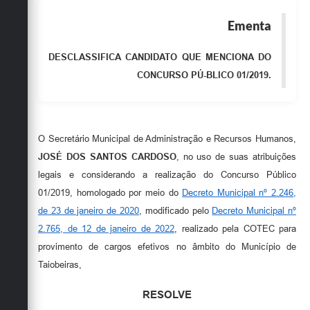
Emprega
Ementa
Agenda
DESCLASSIFICA CANDIDATO QUE MENCIONA DO
Galeria de Fotos
CONCURSO PÚ-BLICO 01/2019.
Galeria de Vídeos
Serviços Online
O Secretário Municipal de Administração e Recursos Humanos,
Enquete
JOSÉ DOS SANTOS CARDOSO
, no uso de suas atribuições
Links
legais e considerando a realização do Concurso Público
01/2019, homologado por meio do
Decreto Municipal nº 2.246,
Telefones Úteis
de 23 de janeiro de 2020
, modificado pelo
Decreto Municipal nº
Contato
2.765, de 12 de janeiro de 2022
, realizado pela COTEC para
provimento de cargos efetivos no âmbito do Município de
Sala M. do Empreendedor
Taiobeiras,
Secretarias
RESOLVE