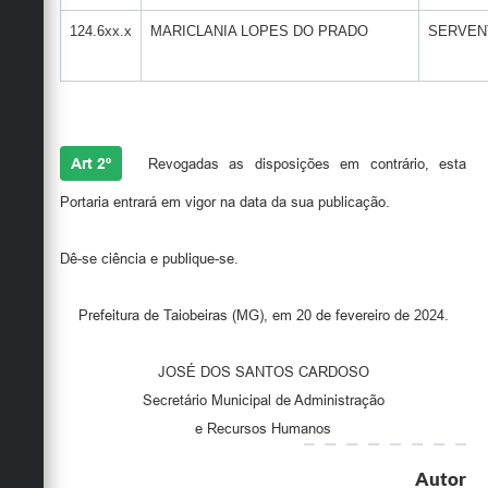
124.6xx.x
MARICLANIA LOPES DO PRADO
SERVEN
Art 2º
Revogadas as disposições em contrário, esta
Portaria entrará em vigor na data da sua publicação.
Dê-se ciência e publique-se.
Prefeitura de Taiobeiras (MG), em 20 de fevereiro de 2024.
JOSÉ DOS SANTOS CARDOSO
Secretário Municipal de Administração
e Recursos Humanos
Autor