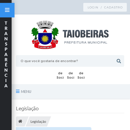
LOGIN / CADASTRO
T
R
A
N
S
P
A
R
Ê
N
C
I
A
MENU
Principal
Legislação
TRANSPARÊNCIA
Legislação
Publicações