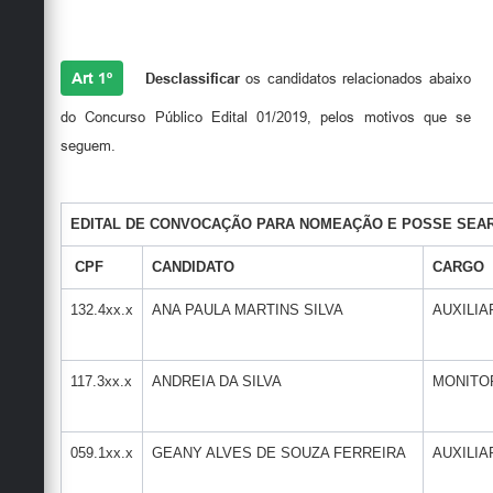
Art 1º
Desclassificar
os candidatos relacionados abaixo
do Concurso Público Edital 01/2019, pelos motivos que se
seguem.
EDITAL DE CONVOCAÇÃO PARA NOMEAÇÃO E POSSE SEARH-0
CPF
CANDIDATO
CARGO
132.4xx.x
ANA PAULA MARTINS SILVA
AUXILIA
117.3xx.x
ANDREIA DA SILVA
MONITO
059.1xx.x
GEANY ALVES DE SOUZA FERREIRA
AUXILIA