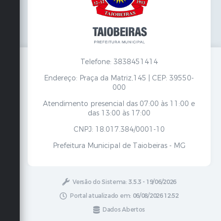
Telefone: 3838451414
Endereço: Praça da Matriz,145 | CEP: 39550-
000
Atendimento presencial das 07:00 às 11:00 e
das 13:00 às 17:00
CNPJ: 18.017.384/0001-10
Prefeitura Municipal de Taiobeiras - MG
Versão do Sistema:
3.5.3 - 19/06/2026
Portal atualizado em:
06/08/2026 12:52
Dados Abertos