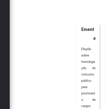
Obras
Emprega
Agenda
Ement
Galeria de Fotos
a
Galeria de Vídeos
Dispõe
Serviços Online
sobre
homologa
Enquete
ção do
Links
concurso
público
Telefones Úteis
para
Contato
proviment
o de
Sala M. do Empreendedor
cargos