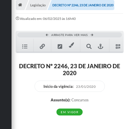
Legislação
DECRETO Nº 2246, 23 DE JANEIRO DE 2020
Publicações
Atualizado em: 06/02/2025 às 16h40
A Prefeitura
A Nossa Cidade
ARRASTE PARA VER MAIS
Mapa do Site
Ouvidoria
DECRETO Nº 2246, 23 DE JANEIRO DE
SIC
2020
Legislação
Início da vigência:
23/01/2020
Notícias
Assunto(s):
Concursos
Formulários
EM VIGOR
Conselho Tutelar.
Carta de Serviços