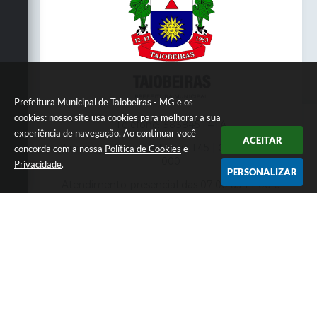
Prefeitura Municipal de Taiobeiras - MG e os
cookies: nosso site usa cookies para melhorar a sua
Telefone: 3838451414
experiência de navegação. Ao continuar você
ACEITAR
Endereço: Praça da Matriz,145 | CEP: 39550-
concorda com a nossa
Política de Cookies
e
000
Privacidade
.
PERSONALIZAR
Atendimento presencial das 07:00 às 11:00 e
das 13:00 às 17:00
CNPJ: 18.017.384/0001-10
Prefeitura Municipal de Taiobeiras - MG
Versão do Sistema:
3.5.3 - 19/06/2026