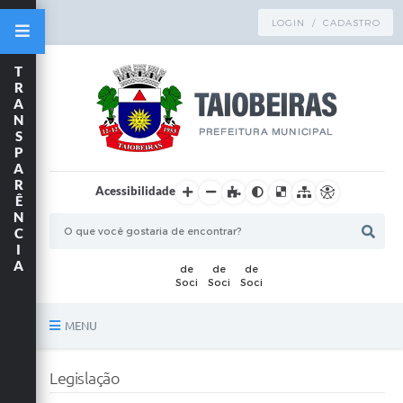
LOGIN / CADASTRO
T
R
A
N
S
P
A
R
Acessibilidade
Ê
N
C
I
A
MENU
Principal
Legislação
TRANSPARÊNCIA