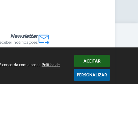
mandas Internas
vo
Newsletter
receber notificações
ACEITAR
ocê concorda com a nossa
Política de
PERSONALIZAR
2026 12:52
cnologia