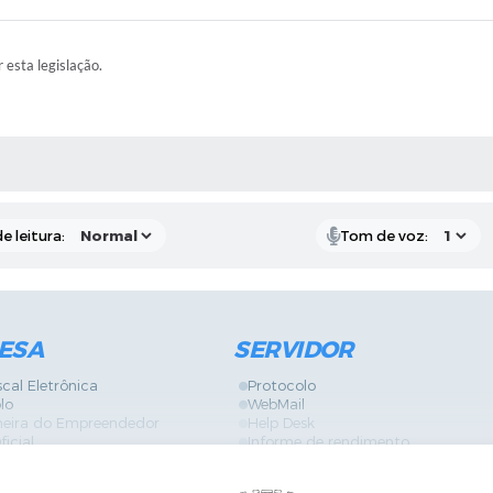
r esta legislação.
RAS MÍDIAS
e leitura:
Tom de voz:
ESA
SERVIDOR
scal Eletrônica
Protocolo
lo
WebMail
neira do Empreendedor
Help Desk
ficial
Informe de rendimento
es
Contracheque
Formulários