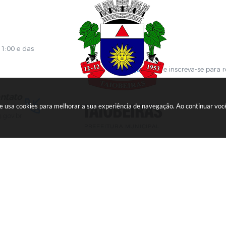
 de Localização
GPI
ões
Diário Oficial
s Online
Fale com RH
ia Sanitária
SGDI - Sistema de Gerência de De
Concurso Público e Processo Seleti
Portal da Atenção Primaria
11:00 e das
Clique aqui
e inscreva-se para 
ntato
ite usa cookies para melhorar a sua experiência de navegação. Ao continuar v
451414
.gov.br
Versão do Sistema:
3.5.3 - 19/06/2026
Portal atualizado em:
06/08/
opyright Instar - 2006-2026. Todos os direitos reservados -
Instar Te