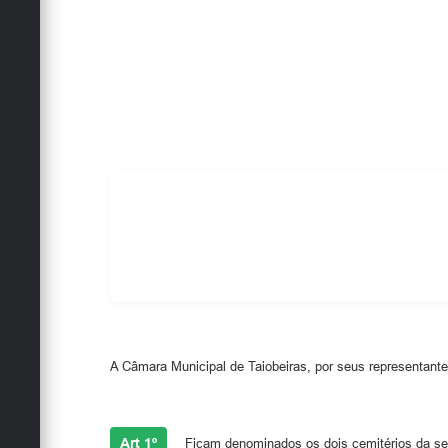
A Câmara Municipal de Taiobeiras, por seus representantes
Art 1º
Ficam denominados os dois cemitérios da sed