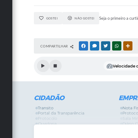
Seja o primeiro a curti
GOSTEI
NÃO GOSTEI
COMPARTILHAR
FACEBOOK
MESSENGER
TWITTER
WHATSAPP
OUT
Velocidade d
CIDADÃO
EMPR
Transito
Nota Fi
Portal da Transparência
Protoco
Protocolo
Sala Mi
Ouvidoria
Diário O
Vigilância Sanitária
Certidõ
SIC
IPTU