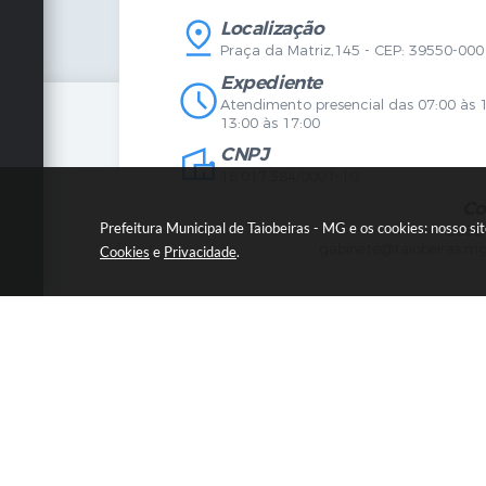
IPTU
Licença
Legislação
Licitaç
Localização
Diário Oficial
Serviço
Praça da Matriz,145 - CEP: 39550-000
Mapa do Site
Vigilânc
Certidões
SIC
Expediente
Agenda de Eventos
Atendimento presencial das 07:00 às 
Concursos
13:00 às 17:00
Carta de Serviços
CNPJ
Telefones Úteis
Contato
18.017.384/0001-10
Newsletter
Co
Prefeitura Municipal de Taiobeiras - MG e os cookies: nosso s
3838
gabinete@taiobeiras.mg
Cookies
e
Privacidade
.
© C