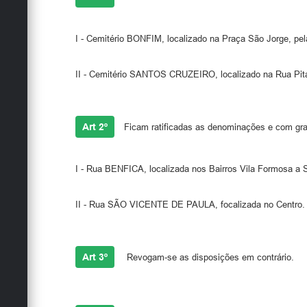
I - Cemitério BONFIM, localizado na Praça São Jorge, pe
II - Cemitério SANTOS CRUZEIRO, localizado na Rua Pitan
Art 2º
Ficam ratificadas as denominações e com grafi
I - Rua BENFICA, localizada nos Bairros Vila Formosa a 
II - Rua SÃO VICENTE DE PAULA, focalizada no Centro.
Art 3º
Revogam-se as disposições em contrário.