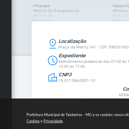
Transito
Nota Fi
Portal da Transparência
Protoco
Protocolo
Sala Mi
Ouvidoria
Diário O
Vigilância Sanitária
Certidõ
SIC
IPTU
IPTU
Licença
Legislação
Licitaç
Localização
Diário Oficial
Serviço
Praça da Matriz,145 - CEP: 39550-000
Mapa do Site
Vigilânc
Certidões
SIC
Expediente
Agenda de Eventos
Atendimento presencial das 07:00 às 
Concursos
13:00 às 17:00
Carta de Serviços
CNPJ
Telefones Úteis
Contato
18.017.384/0001-10
Newsletter
Co
3838
gabinete@taiobeiras.mg
Prefeitura Municipal de Taiobeiras - MG e os cookies: nosso s
Cookies
e
Privacidade
.