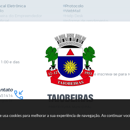
scal Eletrônica
Protocolo
lo
WebMail
neira do Empreendedor
Help Desk
ficial
Informe de rendimento
es
Contracheque
Formulários
 de Localização
GPI
ões
Diário Oficial
s Online
Fale com RH
ia Sanitária
SGDI - Sistema de Gerência de De
Concurso Público e Processo Seleti
Portal da Atenção Primaria
11:00 e das
Clique aqui
e inscreva-se para 
ntato
451414
.gov.br
ite usa cookies para melhorar a sua experiência de navegação. Ao continuar v