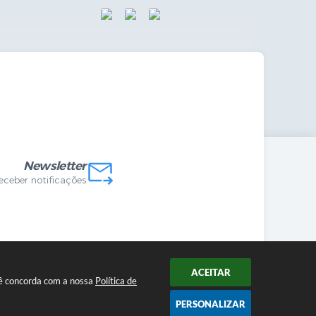
mandas Internas
vo
Newsletter
receber notificações
ACEITAR
ocê concorda com a nossa
Política de
PERSONALIZAR