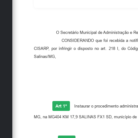
O Secretário Municipal de Administração e Re
CONSIDERANDO que foi recebida a notificação d
CISARP, por infringir o disposto no art. 218 I, do C
Salinas/MG,
Art 1º
Instaurar o procedimento adminis
MG, na MG404 KM 17,9 SALINAS FX1 SD, município de 