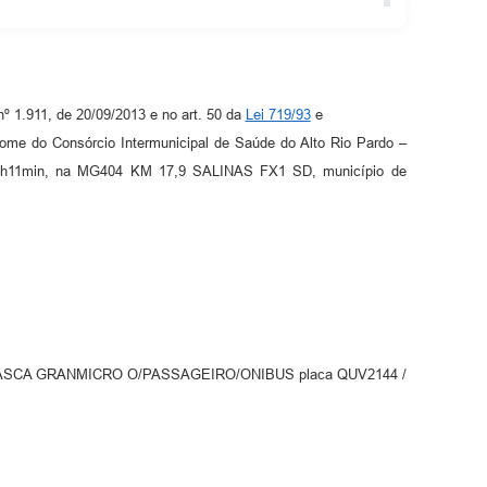
º 1.911, de 20/09/2013 e no art. 50 da
Lei 719/93
e
me do Consórcio Intermunicipal de Saúde do Alto Rio Pardo –
às 15h11min, na MG404 KM 17,9 SALINAS FX1 SD, município de
M. BENZ MASCA GRANMICRO O/PASSAGEIRO/ONIBUS placa QUV2144 /