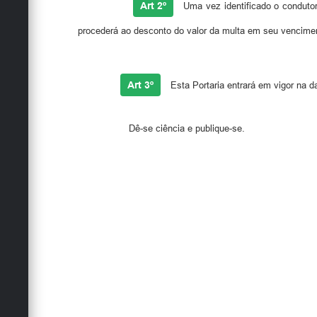
Art 2º
Uma vez identificado o conduto
procederá ao desconto do valor da multa em seu vencime
Art 3º
Esta Portaria entrará em vigor na d
Dê-se ciência e publique-se.