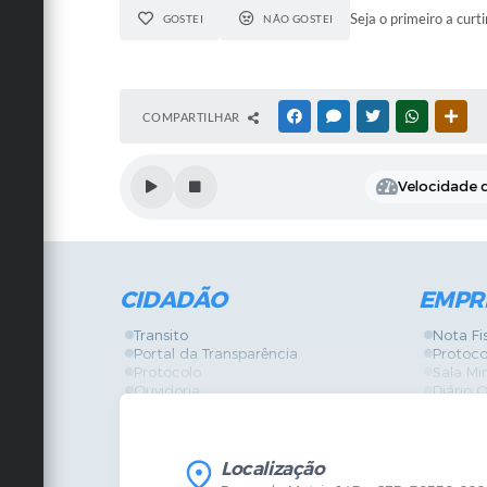
Seja o primeiro a curti
GOSTEI
NÃO GOSTEI
COMPARTILHAR
FACEBOOK
MESSENGER
TWITTER
WHATSAPP
OUT
Velocidade d
CIDADÃO
EMPR
Transito
Nota Fi
Portal da Transparência
Protoco
Protocolo
Sala Mi
Ouvidoria
Diário O
Vigilância Sanitária
Certidõ
SIC
IPTU
IPTU
Licença
Legislação
Licitaç
Localização
Diário Oficial
Serviço