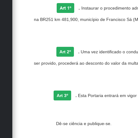
Art 1º
.
Instaurar o procedimento adm
na BR251 km 481,900, município de Francisco Sá (M
Art 2º
.
Uma vez identificado o condu
ser provido, procederá ao desconto do valor da mul
Art 3º
.
Esta Portaria entrará em vigor
Dê-se ciência e publique-se.