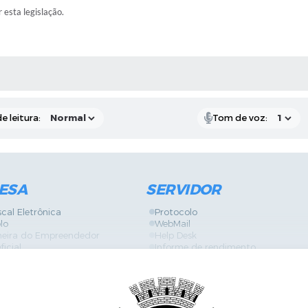
r esta legislação.
RAS MÍDIAS
e leitura:
Tom de voz:
ESA
SERVIDOR
scal Eletrônica
Protocolo
lo
WebMail
neira do Empreendedor
Help Desk
ficial
Informe de rendimento
es
Contracheque
Formulários
 de Localização
GPI
ões
Diário Oficial
s Online
Fale com RH