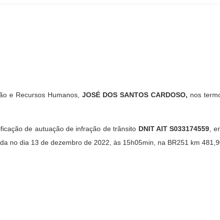
ação e Recursos Humanos,
JOSÉ DOS SANTOS CARDOSO,
nos term
icação de autuação de infração de trânsito
DNIT AIT S033174559
, e
metida no dia 13 de dezembro de 2022, às 15h05min, na BR251 km 481,
RESOLVE